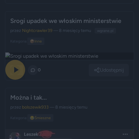
Srogi upadek we włoskim ministerstwie
przez
Nightcrawler39
— 8 miesięcy temu
wgrane.pl
Kategoria:
📦
Inne
Udostępnij
0
0
Można i tak...
przez
bolszewik933
— 8 miesięcy temu
Kategoria:
😂
Śmieszne