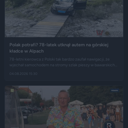
Polak potrafi? 78-latek utknął autem na górskiej
kładce w Alpach
78-letni kierowca z Polski tak bardzo zaufał nawigacji, że
wjechał samochodem na stromy szlak pieszy w bawarskich
Alpach. Jego Volvo pokonało trasę, którą – zdaniem
04.08.2026 15:30
miejscowych służb – trudno byłoby przejechać nawet
ciągnikiem. Podróż zakończyła się dopiero na drewnianej
kładce, na której auto zawisło podwoziem.