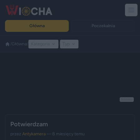
Główna
Poczekalnia
/
Główna
/
Kategoria
/
Typ
Reklama
Potwierdzam
przez
Antykamera
— 8 miesięcy temu