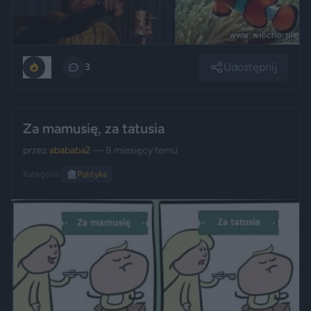
Udostępnij
0
3
Za mamusię, za tatusia
przez
abababa2
— 8 miesięcy temu
Kategoria:
🏛️
Polityka