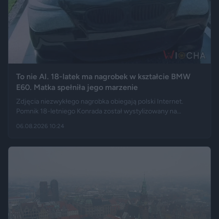
To nie AI. 18-latek ma nagrobek w kształcie BMW
E60. Matka spełniła jego marzenie
Zdjęcia niezwykłego nagrobka obiegają polski Internet.
Pomnik 18-letniego Konrada został wystylizowany na
samochód BMW E60 – ma charakterystyczny grill, reflektory,
06.08.2026 10:24
logo marki, a nawet elementy przypominające układ
wydechowy. W ten sposób matka zmarłego chciała
upamiętnić jego motoryzacyjną pasję.