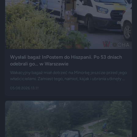
Wysłali bagaż InPostem do Hiszpanii. Po 53 dniach
odebrali go… w Warszawie
Wakacyjny bagaż miał dotrzeć na Minorkę jeszcze przed jego
właścicielami. Zamiast tego, namiot, kajak i ubrania utknęły w
hiszpańskim centrum logistycznym, a przesyłka wróciła do
05.08.2026 13:11
Polski długo po zakończeniu urlopu. Historię opisały m.in.
"Wyborcza", Bankier, a nagranie z finału tej podróży szybko
rozeszło się na portalu X.