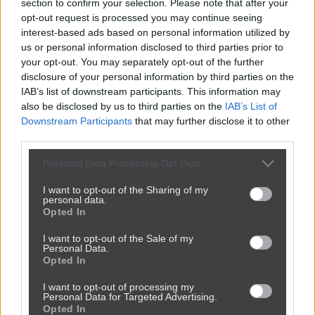
section to confirm your selection. Please note that after your
przez
[Usunięty użytkownik]
— 8 miesięcy temu
opt-out request is processed you may continue seeing
interest-based ads based on personal information utilized by
Kategoria:
😂
Śmieszne
us or personal information disclosed to third parties prior to
your opt-out. You may separately opt-out of the further
disclosure of your personal information by third parties on the
IAB’s list of downstream participants. This information may
also be disclosed by us to third parties on the
IAB’s List of
Downstream Participants
that may further disclose it to other
third parties.
Personal Data Processing Opt Outs
I want to opt-out of the Sharing of my
personal data.
Opted In
I want to opt-out of the Sale of my
Personal Data.
Opted In
I want to opt-out of processing my
Personal Data for Targeted Advertising.
Opted In