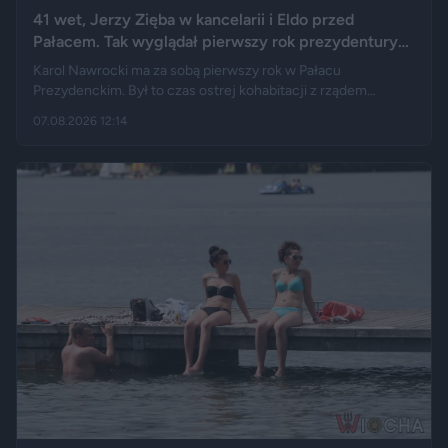
41 wet, Jerzy Zięba w kancelarii i Eldo przed
Pałacem. Tak wyglądał pierwszy rok prezydentury
Karola Nawrockiego
Karol Nawrocki ma za sobą pierwszy rok w Pałacu
Prezydenckim. Był to czas ostrej kohabitacji z rządem
Donalda Tuska, aż 41 wet i licznych sporów o ustawy. Nie
07.08.2026 12:14
brakowało też wydarzeń z zupełnie innej kategorii: w
kancelarii pojawił się Jerzy Zięba, a rocznicę zaprzysiężenia
uświetnił występ rapera, Eldo. Pierwszy rok prezydentury
podsumowują m.in. Fakt, Demagog, „Gazeta Wyborcza” i „Do
Rzeczy”.