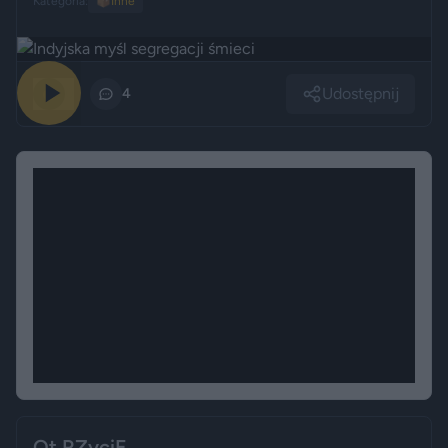
Kategoria:
📦
Inne
Udostępnij
0
4
Ot RZyciE