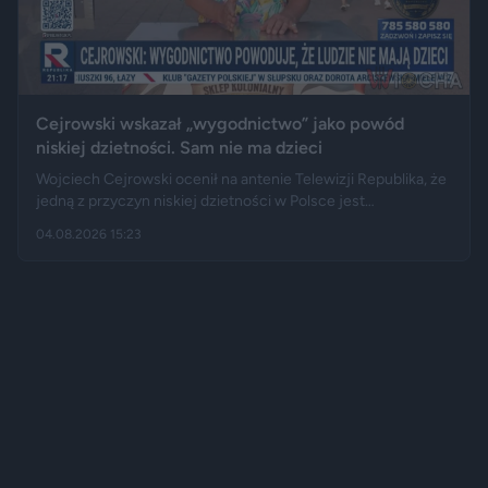
Cejrowski wskazał „wygodnictwo” jako powód
niskiej dzietności. Sam nie ma dzieci
Wojciech Cejrowski ocenił na antenie Telewizji Republika, że
jedną z przyczyn niskiej dzietności w Polsce jest
„wygodnictwo” młodych ludzi, którzy wolą karierę, rozrywkę i
04.08.2026 15:23
psa niż obowiązki związane z wychowaniem dziecka.
Tygodnik "Do Rzeczy" opisuje jego słowa jako ostrą diagnozę,
natomiast portal "Jastrząb Post" zwraca uwagę, że sam
podróżnik nie ma potomstwa. Badania pokazują jednak, że
decyzje dotyczące rodzicielstwa są znacznie bardziej
skomplikowane.