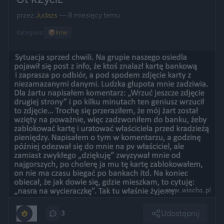
przez
Judazs
— 8 miesięcy temu
Kategoria:
📦
Inne
Udostępnij
0
3