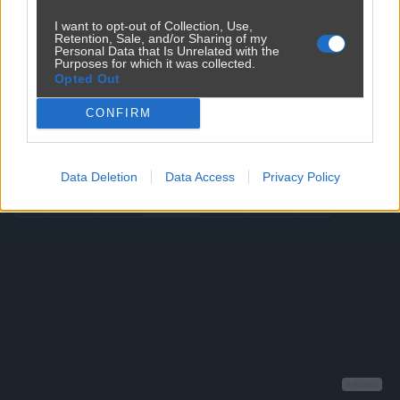
I want to opt-out of Collection, Use,
Retention, Sale, and/or Sharing of my
Personal Data that Is Unrelated with the
Purposes for which it was collected.
Opted Out
Udostępnij
0
2
CONFIRM
Losuj
Data Deletion
Data Access
Privacy Policy
618
619
620
621
622
Reklama