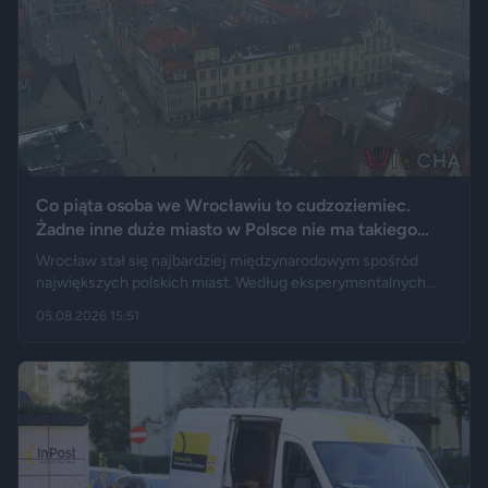
Co piąta osoba we Wrocławiu to cudzoziemiec.
Żadne inne duże miasto w Polsce nie ma takiego
wyniku
Wrocław stał się najbardziej międzynarodowym spośród
największych polskich miast. Według eksperymentalnych
danych GUS cudzoziemcy stanowią 19,5 proc. osób
05.08.2026 15:51
przebywających w stolicy Dolnego Śląska. Informacja
wywołała gorącą dyskusję w mediach społecznościowych —
od głosów o rozwoju miasta, po komentarze wieszczące
koniec świata, jaki znamy.