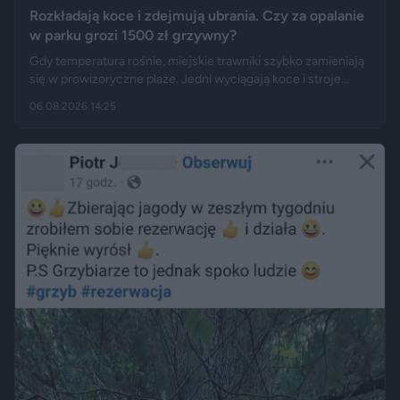
Rozkładają koce i zdejmują ubrania. Czy za opalanie
w parku grozi 1500 zł grzywny?
Gdy temperatura rośnie, miejskie trawniki szybko zamieniają
się w prowizoryczne plaże. Jedni wyciągają koce i stroje
kąpielowe, inni pytają, czy takie widoki w centrum miasta są
06.08.2026 14:25
legalne. Jak opisują Gazeta.pl i „Rzeczpospolita”, samo
opalanie się w miejscu publicznym zwykle nie jest
wykroczeniem. Granica może jednak zostać przekroczona
przez nagość, złamanie regulaminu parku albo zajęcie
trawnika, który nie został przeznaczony do rekreacji.