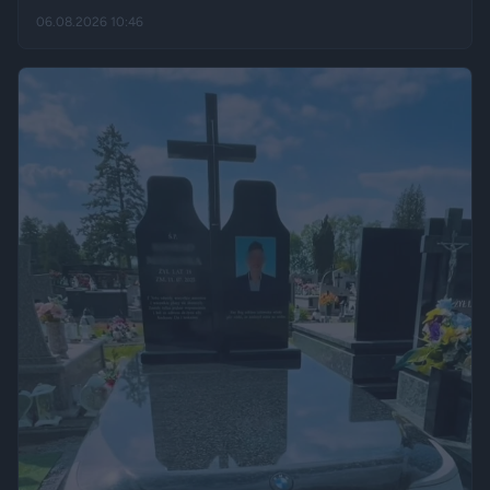
dalej i „zarezerwował” grzyba rosnącego w lesie. Jak opisuje
06.08.2026 10:46
„Fakt”, po kilku dniach wrócił w to samo miejsce i odkrył, że
eksperyment zakończył się sukcesem.