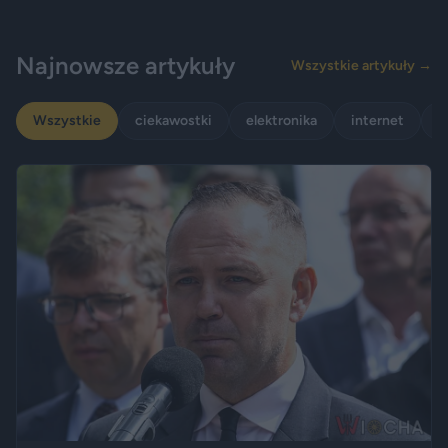
Najnowsze artykuły
Wszystkie artykuły →
Wszystkie
ciekawostki
elektronika
internet
p