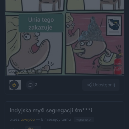
Udostępnij
0
2
Indyjska myśl segregacji śm***i
przez
tiwuyop
— 8 miesięcy temu
wgrane.pl