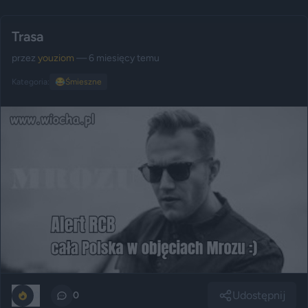
Trasa
przez
youziom
— 6 miesięcy temu
Kategoria:
😂
Śmieszne
Udostępnij
0
0