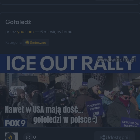
Gołoledź
przez
youziom
— 6 miesięcy temu
Kategoria:
😂
Śmieszne
Udostępnij
0
0