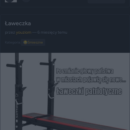
Ławeczka
przez
youziom
— 6 miesięcy temu
Kategoria:
😂
Śmieszne