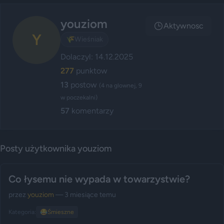
youziom
Aktywnosc
Y
🌾
Wieśniak
Dolaczyl: 14.12.2025
277
punktow
13
postow
(4 na glownej, 9
w poczekalni)
57
komentarzy
Posty użytkownika youziom
Co łysemu nie wypada w towarzystwie?
przez
youziom
— 3 miesiące temu
Kategoria:
😂
Śmieszne