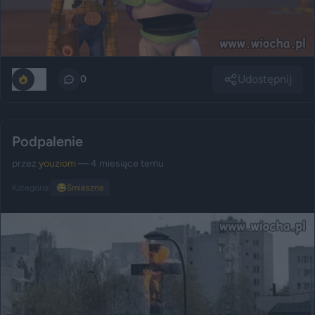
Udostępnij
90
0
Podpalenie
przez
youziom
— 4 miesiące temu
Kategoria:
😂
Śmieszne