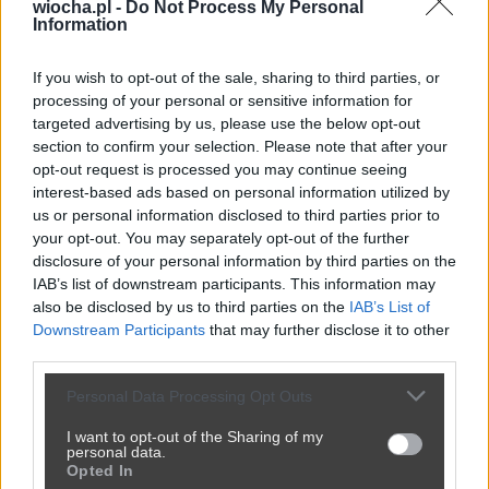
wiocha.pl -
Do Not Process My Personal
Information
If you wish to opt-out of the sale, sharing to third parties, or
processing of your personal or sensitive information for
targeted advertising by us, please use the below opt-out
section to confirm your selection. Please note that after your
opt-out request is processed you may continue seeing
Udostępnij
0
1
interest-based ads based on personal information utilized by
us or personal information disclosed to third parties prior to
your opt-out. You may separately opt-out of the further
disclosure of your personal information by third parties on the
Mieszkańcy jakiego miasta nie ulegają
IAB’s list of downstream participants. This information may
pokusom???
also be disclosed by us to third parties on the
IAB’s List of
Downstream Participants
that may further disclose it to other
przez
youziom
— 5 miesięcy temu
third parties.
Kategoria:
😂
Śmieszne
Personal Data Processing Opt Outs
I want to opt-out of the Sharing of my
personal data.
Opted In