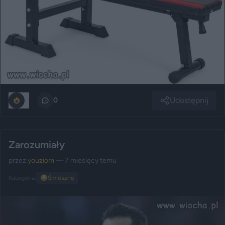
Udostępnij
0
0
Zarozumiały
przez
youziom
— 7 miesięcy temu
Kategoria:
😂
Śmieszne