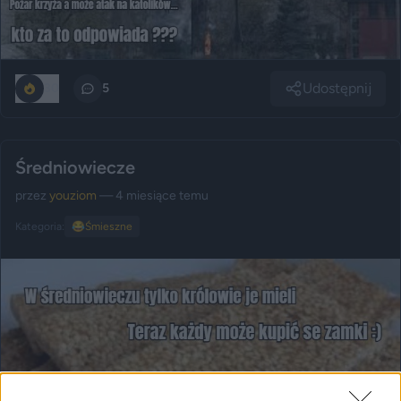
Udostępnij
30
5
Średniowiecze
przez
youziom
— 4 miesiące temu
Kategoria:
😂
Śmieszne