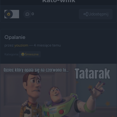
Udostępnij
180
0
Opalanie
przez
youziom
— 4 miesiące temu
Kategoria:
😂
Śmieszne