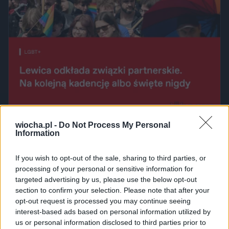
wiocha.pl -
Do Not Process My Personal
Udostępnij
21
4
Information
If you wish to opt-out of the sale, sharing to third parties, or
processing of your personal or sensitive information for
Nie dla zrównania wieku emerytalnego,
targeted advertising by us, please use the below opt-out
section to confirm your selection. Please note that after your
bo...
opt-out request is processed you may continue seeing
przez
Kordiant
— 3 tygodnie temu
wgrane.pl
interest-based ads based on personal information utilized by
us or personal information disclosed to third parties prior to
Kategoria:
🏛️
Polityka
Tagi:
#wiek
#lewica
#emerytalny