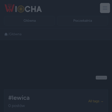
Główna
Poczekalnia
/
Główna
Reklama
#lewica
All tags →
0 postów