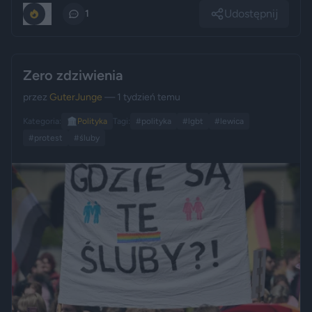
Udostępnij
0
1
Zero zdziwienia
przez
GuterJunge
— 1 tydzień temu
Kategoria:
🏛️
Polityka
Tagi:
#polityka
#lgbt
#lewica
#protest
#śluby