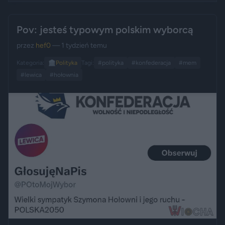
Pov: jesteś typowym polskim wyborcą
przez
hef0
— 1 tydzień temu
Kategoria:
🏛️
Polityka
Tagi:
#polityka
#konfederacja
#mem
#lewica
#hołownia