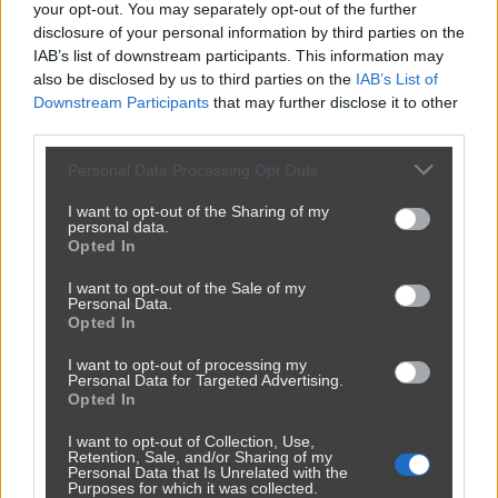
your opt-out. You may separately opt-out of the further
#kotula
disclosure of your personal information by third parties on the
IAB’s list of downstream participants. This information may
kobiety sprzątają więcej.
also be disclosed by us to third parties on the
IAB’s List of
Downstream Participants
that may further disclose it to other
third parties.
Udostępnij
13
7
Personal Data Processing Opt Outs
I want to opt-out of the Sharing of my
personal data.
Opted In
Co Lewica zrobiła w tej kadencji dla
mężczyzn?
I want to opt-out of the Sale of my
Personal Data.
Opted In
przez
bamboocza
— 3 tygodnie temu
wgrane.pl
Kategoria:
🏛️
Polityka
Tagi:
#lewica
#mężczyźni
I want to opt-out of processing my
Personal Data for Targeted Advertising.
Opted In
I want to opt-out of Collection, Use,
Retention, Sale, and/or Sharing of my
Udostępnij
12
3
Personal Data that Is Unrelated with the
Purposes for which it was collected.