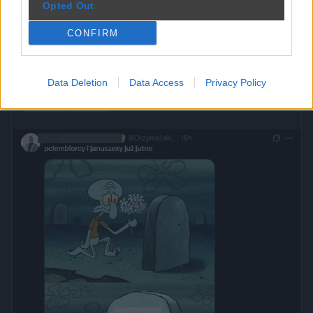
Opted Out
CONFIRM
Zmiany w pracy na horyzoncie
przez
bamboocza
— 4 tygodnie temu
Data Deletion
Data Access
Privacy Policy
Kategoria:
🏛️
Polityka
Tagi:
#polityka
#praca
#mem
#reforma
#lewica