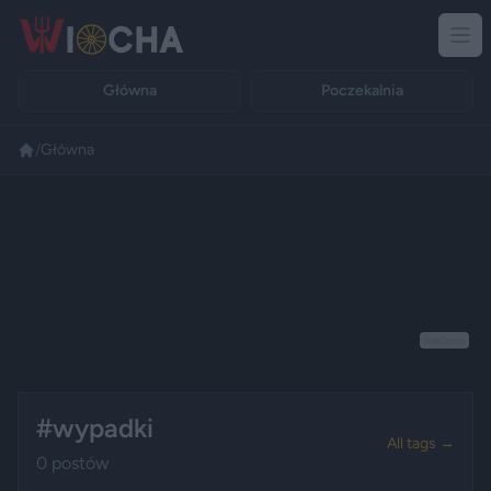
Główna
Poczekalnia
/
Główna
Reklama
#wypadki
All tags →
0 postów