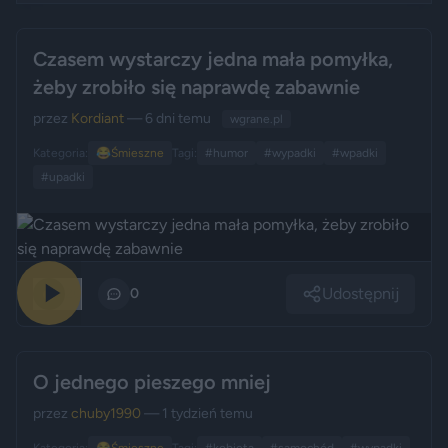
Czasem wystarczy jedna mała pomyłka,
żeby zrobiło się naprawdę zabawnie
przez
Kordiant
— 6 dni temu
wgrane.pl
Kategoria:
😂
Śmieszne
Tagi:
#humor
#wypadki
#wpadki
#upadki
Udostępnij
20
0
O jednego pieszego mniej
przez
chuby1990
— 1 tydzień temu