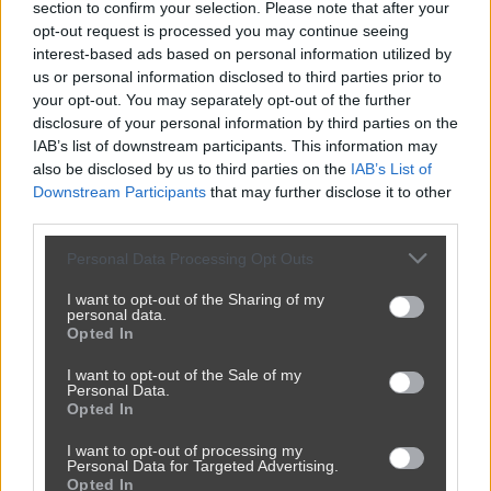
section to confirm your selection. Please note that after your
opt-out request is processed you may continue seeing
interest-based ads based on personal information utilized by
us or personal information disclosed to third parties prior to
your opt-out. You may separately opt-out of the further
disclosure of your personal information by third parties on the
IAB’s list of downstream participants. This information may
Udostępnij
1
1
also be disclosed by us to third parties on the
IAB’s List of
Downstream Participants
that may further disclose it to other
third parties.
Gdy 250 km/h to tylko początek
Personal Data Processing Opt Outs
przez
tiwuyop
— 1 miesiąc temu
I want to opt-out of the Sharing of my
personal data.
Opted In
Kategoria:
😂
Śmieszne
Tagi:
#humor
#sport
#mem
#wypadki
#floyd
I want to opt-out of the Sale of my
Personal Data.
Opted In
I want to opt-out of processing my
Personal Data for Targeted Advertising.
Opted In