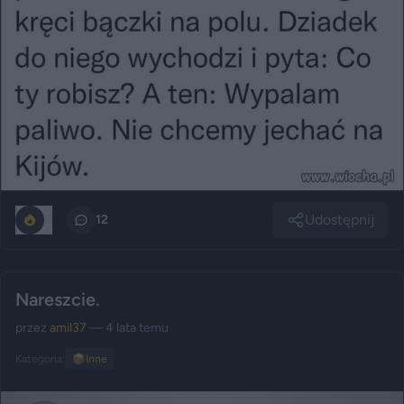
Udostępnij
0
12
Nareszcie.
przez
amil37
— 4 lata temu
Kategoria:
📦
Inne