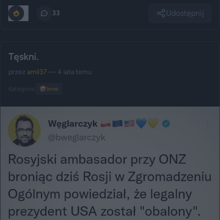
Udostępnij
0
33
Tęskni.
przez
amil37
— 4 lata temu
Kategoria:
📦
Inne