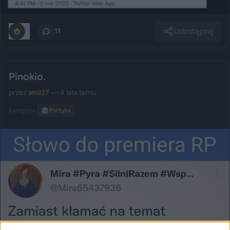
Udostępnij
0
11
Pinokio.
przez
amil37
— 4 lata temu
Kategoria:
🏛️
Polityka