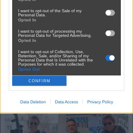
Rambo na miarę pis.
I want to opt-out of the Sale of my
przez
amil37
— 4 lata temu
Personal Data.
Opted In
Kategoria:
📦
Inne
I want to opt-out of processing my
Personal Data for Targeted Advertising.
Opted In
I want to opt-out of Collection, Use,
Retention, Sale, and/or Sharing of my
Personal Data that Is Unrelated with the
Purposes for which it was collected.
Opted Out
CONFIRM
Data Deletion
Data Access
Privacy Policy