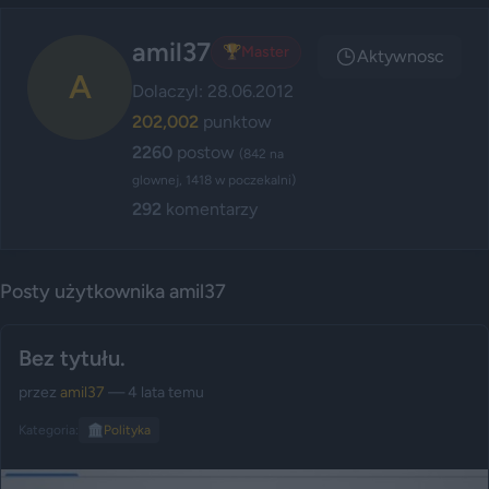
amil37
🏆
Master
Aktywnosc
A
Dolaczyl: 28.06.2012
202,002
punktow
2260
postow
(842 na
glownej, 1418 w poczekalni)
292
komentarzy
Posty użytkownika amil37
Bez tytułu.
przez
amil37
— 4 lata temu
Kategoria:
🏛️
Polityka