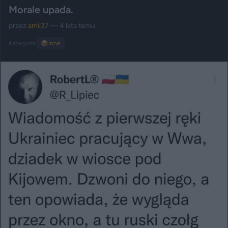
Morale upada.
przez
amil37
— 4 lata temu
Kategoria:
📦
Inne