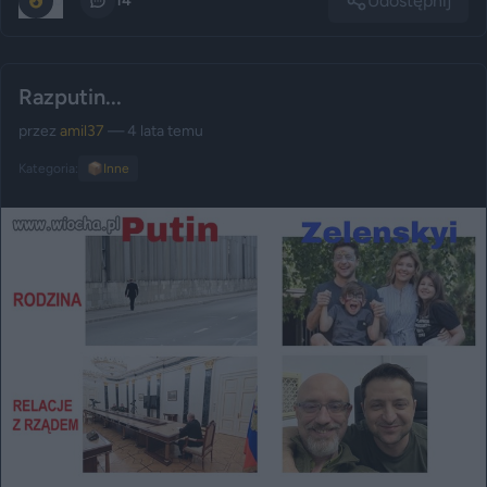
Udostępnij
0
14
Razputin...
przez
amil37
— 4 lata temu
Kategoria:
📦
Inne