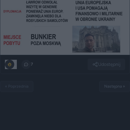
Udostępnij
0
7
« Poprzednia
Następna »