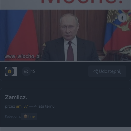
Udostępnij
0
15
Zamilcz.
przez
amil37
— 4 lata temu
Kategoria:
📦
Inne