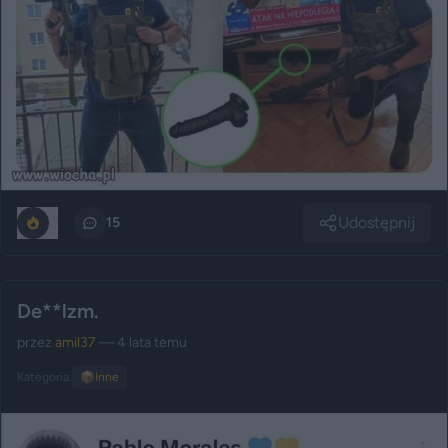
Udostępnij
0
15
De**lzm.
przez
amil37
— 4 lata temu
Kategoria:
📦
Inne