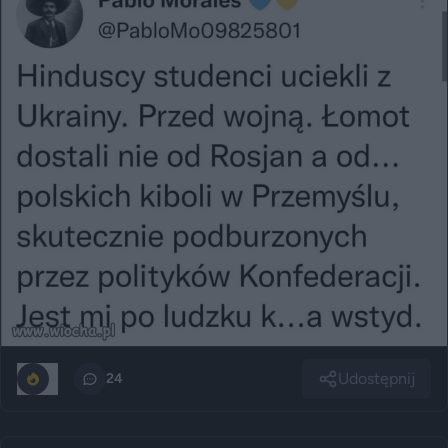
Udostępnij
0
24