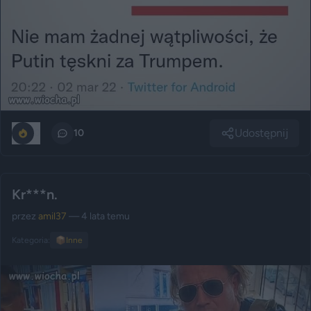
Udostępnij
0
10
Kr***n.
przez
amil37
— 4 lata temu
Kategoria:
📦
Inne