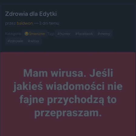
Zdrowia dla Edytki
przez
baldwon
— 3 dni temu
Kategoria:
😂
Śmieszne
Tagi:
#humor
#facebook
#memy
#zdrowie
#wirus