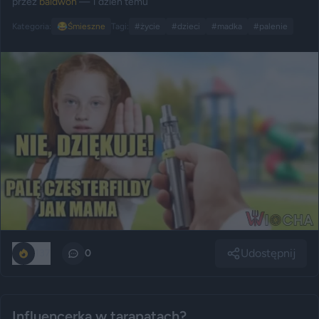
przez
baldwon
— 1 dzień temu
Kategoria:
😂
Śmieszne
Tagi:
#życie
#dzieci
#madka
#palenie
Udostępnij
137
0
Influencerka w tarapatach?