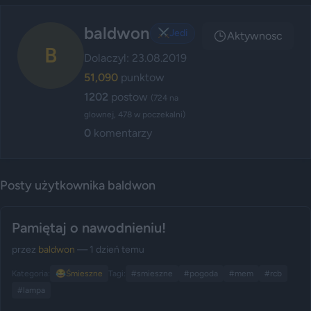
baldwon
⚔️
Jedi
Aktywnosc
B
Dolaczyl: 23.08.2019
51,090
punktow
1202
postow
(724 na
glownej, 478 w poczekalni)
0
komentarzy
Posty użytkownika baldwon
Pamiętaj o nawodnieniu!
przez
baldwon
— 1 dzień temu
Kategoria:
😂
Śmieszne
Tagi:
#smieszne
#pogoda
#mem
#rcb
#lampa