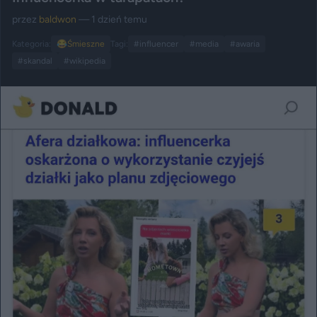
przez
baldwon
— 1 dzień temu
Kategoria:
😂
Śmieszne
Tagi:
#influencer
#media
#awaria
#skandal
#wikipedia