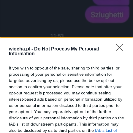
wiocha.pl -
Do Not Process My Personal
Information
If you wish to opt-out of the sale, sharing to third parties, or
Udostępnij
182
0
processing of your personal or sensitive information for
targeted advertising by us, please use the below opt-out
section to confirm your selection. Please note that after your
opt-out request is processed you may continue seeing
... i pomidory
interest-based ads based on personal information utilized by
us or personal information disclosed to third parties prior to
przez
baldwon
— 2 dni temu
your opt-out. You may separately opt-out of the further
Kategoria:
🏛️
Polityka
Tagi:
#polityka
#internet
#sarkazm
disclosure of your personal information by third parties on the
#komentarze
IAB’s list of downstream participants. This information may
also be disclosed by us to third parties on the
IAB’s List of