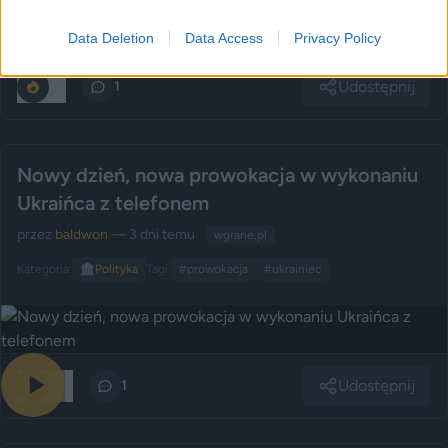
Data Deletion
Data Access
Privacy Policy
Udostępnij
24
1
Nowy dzień, nowa prowokacja w wykonaniu
Ukraińca z telefonem
przez
baldwon
— 3 dni temu
wgrane.pl
Kategoria:
🏛️
Polityka
Tagi:
#prowokacja
#ukrainiec
Udostępnij
233
1