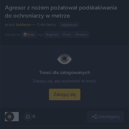
Agresor z nożem pożałował podskakiwania
do ochroniarzy w metrze
przez
baldwon
— 3 dni temu
wgrane.pl
Kategoria:
📦
Inne
Tagi:
#agrsor
#nóż
#metro
👁️
Tresci dla zalogowanych
Zaloguj się, aby wyświetlić te treści
Zaloguj się
Udostępnij
67
0