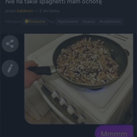
Nie na takie spaghetti mam ochotę
przez
baldwon
— 2 dni temu
Kategoria:
😂
Śmieszne
Tagi:
#gotowanie
#pasta
#szaleństwo