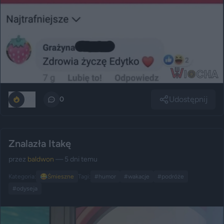
Udostępnij
199
0
Znalazła Itakę
przez
baldwon
— 5 dni temu
Kategoria:
😂
Śmieszne
Tagi:
#humor
#wakacje
#podróże
#odyseja