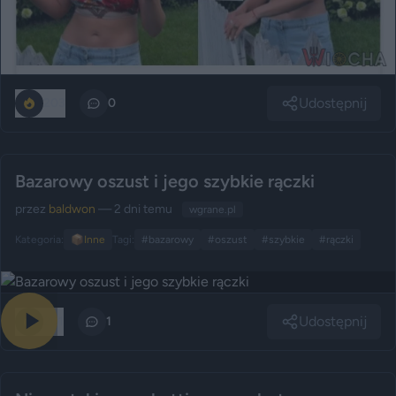
Udostępnij
203
0
Bazarowy oszust i jego szybkie rączki
przez
baldwon
— 2 dni temu
wgrane.pl
Kategoria:
📦
Inne
Tagi:
#bazarowy
#oszust
#szybkie
#rączki
Udostępnij
201
1