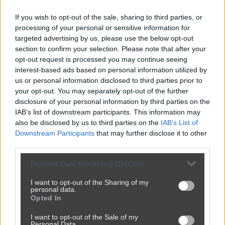
Udostępnij
0
9
If you wish to opt-out of the sale, sharing to third parties, or
processing of your personal or sensitive information for
targeted advertising by us, please use the below opt-out
section to confirm your selection. Please note that after your
To juz nie jest poglad i przekonanie.
opt-out request is processed you may continue seeing
przez
M1CLAY19
— 9 lat temu
interest-based ads based on personal information utilized by
us or personal information disclosed to third parties prior to
Kategoria:
🏛️
Polityka
your opt-out. You may separately opt-out of the further
disclosure of your personal information by third parties on the
IAB’s list of downstream participants. This information may
also be disclosed by us to third parties on the
IAB’s List of
Downstream Participants
that may further disclose it to other
third parties.
Personal Data Processing Opt Outs
I want to opt-out of the Sharing of my
personal data.
Opted In
I want to opt-out of the Sale of my
Personal Data.