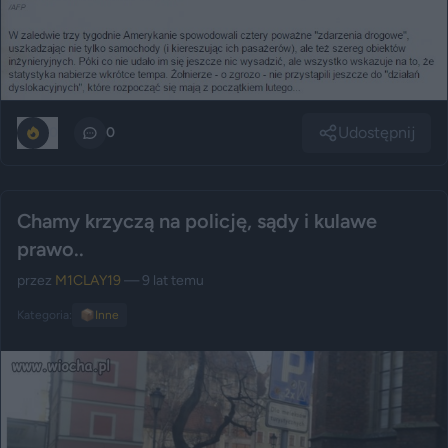
Udostępnij
0
0
Chamy krzyczą na policję, sądy i kulawe
prawo..
przez
M1CLAY19
— 9 lat temu
Kategoria:
📦
Inne