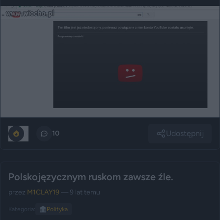
Udostępnij
0
10
Polskojęzycznym ruskom zawsze źle.
przez
M1CLAY19
— 9 lat temu
Kategoria:
🏛️
Polityka