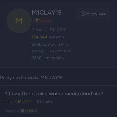
M1CLAY19
Aktywnosc
M
🏆
Master
Dolaczyl: 18.10.2011
164,844
punktow
2058
postow
(557 na
glownej, 1501 w poczekalni)
9388
komentarzy
Posty użytkownika M1CLAY19
YT czy fb - o takie wolne media chodzilo?
przez
M1CLAY19
— 9 lat temu
Kategoria:
🏛️
Polityka