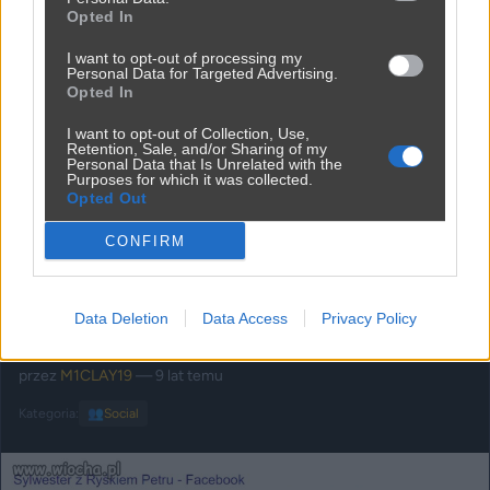
Opted In
I want to opt-out of processing my
Personal Data for Targeted Advertising.
Opted In
I want to opt-out of Collection, Use,
Retention, Sale, and/or Sharing of my
Personal Data that Is Unrelated with the
Purposes for which it was collected.
Opted Out
CONFIRM
Udostępnij
0
16
Data Deletion
Data Access
Privacy Policy
Wolne media. ...
przez
M1CLAY19
— 9 lat temu
Kategoria:
👥
Social