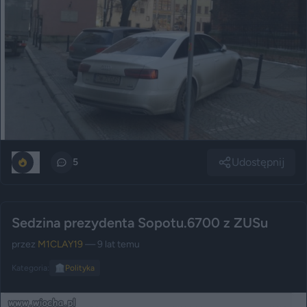
Udostępnij
0
5
Sedzina prezydenta Sopotu.6700 z ZUSu
przez
M1CLAY19
— 9 lat temu
Kategoria:
🏛️
Polityka