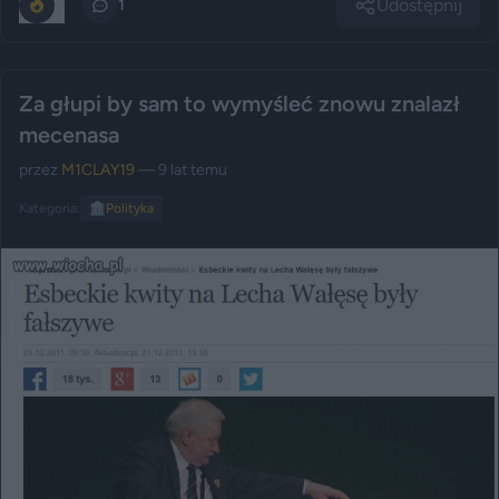
Udostępnij
0
1
Za głupi by sam to wymyśleć znowu znalazł
mecenasa
przez
M1CLAY19
— 9 lat temu
Kategoria:
🏛️
Polityka