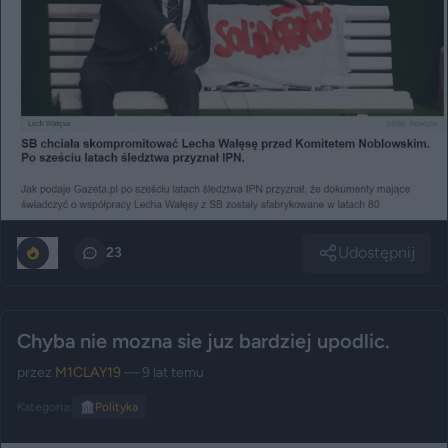
Udostępnij
0
23
Chyba nie mozna sie juz bardziej upodlic.
przez
M1CLAY19
— 9 lat temu
Kategoria:
🏛️
Polityka