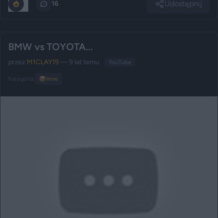
Udostępnij
0
16
BMW vs TOYOTA...
przez
M1CLAY19
— 9 lat temu
YouTube
Kategoria:
📦
Inne