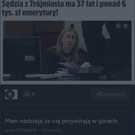
Udostępnij
0
3
Mam nadzieję że cię przywitają w górach.
przez
M1CLAY19
— 9 lat temu