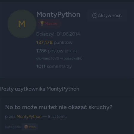
MontyPython
Aktywnosc
M
🏆
Master
Dolaczyl: 01.06.2014
137,178
punktow
1286
postow
(256 na
glownej, 1030 w poczekalni)
1011
komentarzy
Posty użytkownika MontyPython
No to może mu też nie okazać skruchy?
przez
MontyPython
— 8 lat temu
Kategoria:
📦
Inne