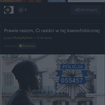
Udostępnij
0
3
Prawie rasizm, Ci rasiści w tej ksenofobicznej
przez
MontyPython
— 9 lat temu
Kategoria:
😂
Śmieszne