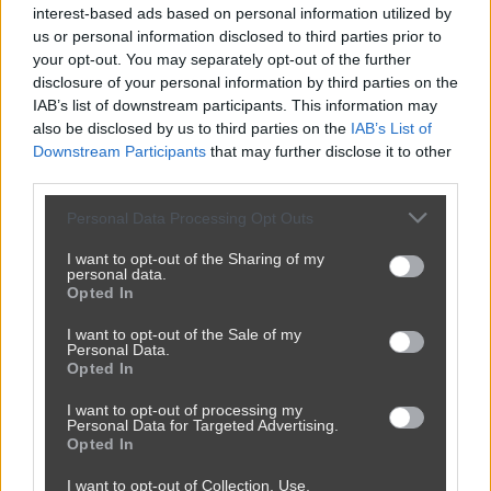
interest-based ads based on personal information utilized by
us or personal information disclosed to third parties prior to
Udostępnij
0
9
your opt-out. You may separately opt-out of the further
disclosure of your personal information by third parties on the
IAB’s list of downstream participants. This information may
also be disclosed by us to third parties on the
IAB’s List of
Prawda historyczna...
Downstream Participants
that may further disclose it to other
third parties.
przez
MontyPython
— 9 lat temu
Personal Data Processing Opt Outs
Kategoria:
😂
Śmieszne
I want to opt-out of the Sharing of my
personal data.
Opted In
I want to opt-out of the Sale of my
Personal Data.
Opted In
I want to opt-out of processing my
Personal Data for Targeted Advertising.
Opted In
I want to opt-out of Collection, Use,