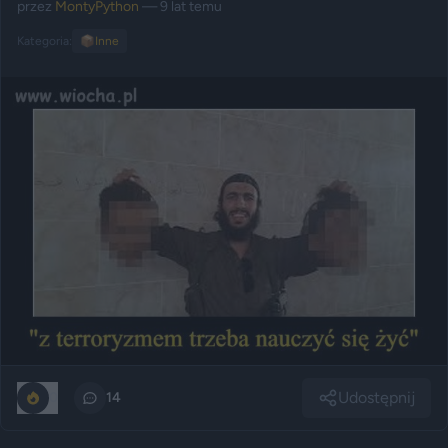
przez
MontyPython
— 9 lat temu
Kategoria:
📦
Inne
Udostępnij
0
14