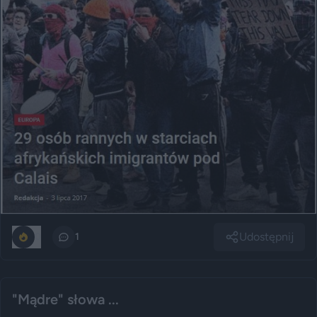
Udostępnij
0
1
"Mądre" słowa ...