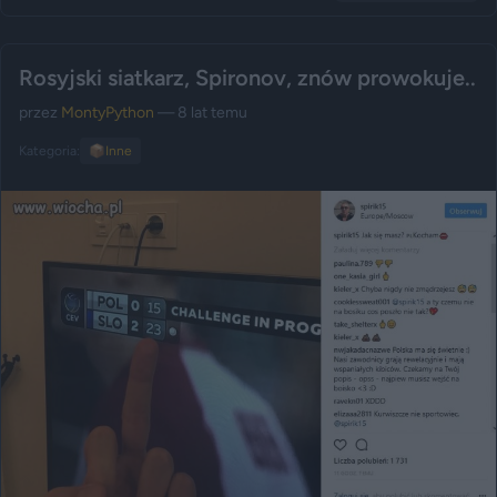
Rosyjski siatkarz, Spironov, znów prowokuje..
przez
MontyPython
— 8 lat temu
Kategoria:
📦
Inne