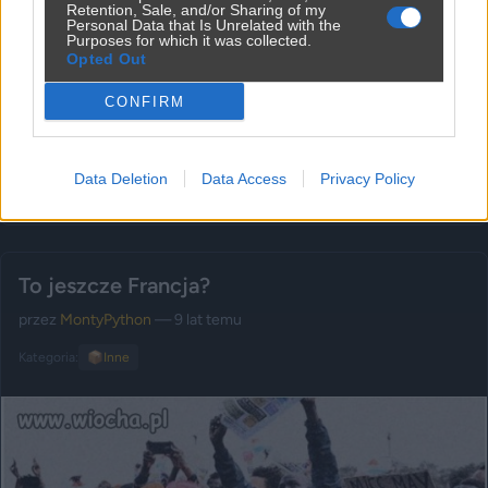
Retention, Sale, and/or Sharing of my
Personal Data that Is Unrelated with the
Purposes for which it was collected.
Opted Out
CONFIRM
Data Deletion
Data Access
Privacy Policy
Udostępnij
0
3
To jeszcze Francja?
przez
MontyPython
— 9 lat temu
Kategoria:
📦
Inne