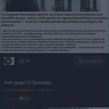
Udostępnij
0
23
Ach głupi Ci Szwedzi...
przez
MontyPython
— 9 lat temu
Kategoria:
📦
Inne