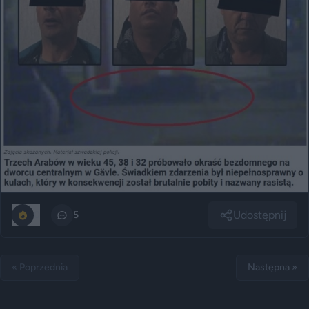
Udostępnij
0
5
« Poprzednia
Następna »