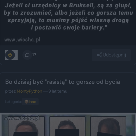
Udostępnij
0
17
Bo dzisiaj być "rasistą" to gorsze od bycia
przez
MontyPython
— 9 lat temu
Kategoria:
📦
Inne