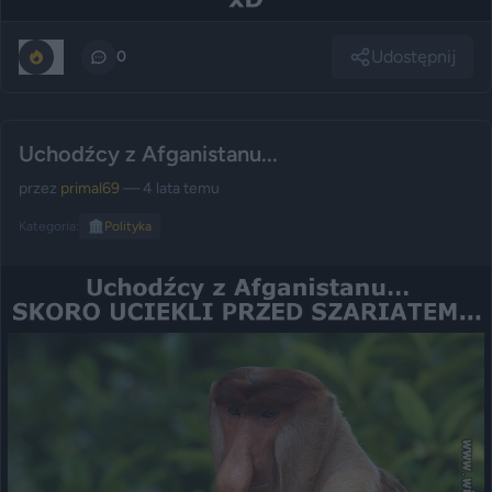
Udostępnij
0
0
Uchodźcy z Afganistanu...
przez
primal69
— 4 lata temu
Kategoria:
🏛️
Polityka