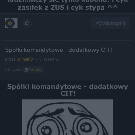
Udostępnij
0
1
Spółki komandytowe - dodatkowy CIT!
przez
primal69
— 5 lat temu
Kategoria:
🏛️
Polityka