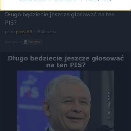
Długo będziecie jeszcze głosować na ten
PIS?
przez
primal69
— 5 lat temu
Kategoria:
🏛️
Polityka