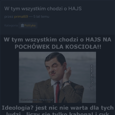
W tym wszystkim chodzi o HAJS
przez
primal69
— 5 lat temu
Kategoria:
🏛️
Polityka