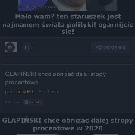
Udostępnij
0
1
GLAPIŃSKI chce obniżać dalej stopy
procentowe
przez
primal69
— 5 lat temu
Kategoria:
🏛️
Polityka