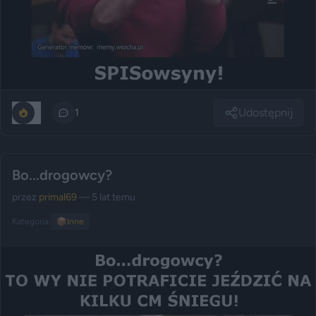
Udostępnij
0
1
Bo...drogowcy?
przez
primal69
— 5 lat temu
Kategoria:
📦
Inne