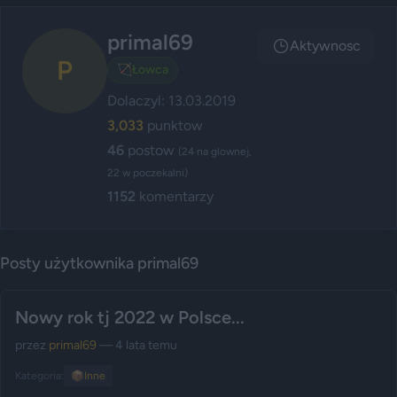
primal69
Aktywnosc
P
🏹
Łowca
Dolaczyl: 13.03.2019
3,033
punktow
46
postow
(24 na glownej,
22 w poczekalni)
1152
komentarzy
Posty użytkownika primal69
Nowy rok tj 2022 w Polsce...
przez
primal69
— 4 lata temu
Kategoria:
📦
Inne