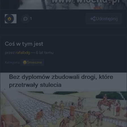
Udostępnij
0
1
Coś w tym jest
przez
rafalbdg
— 6 lat temu
Kategoria:
😂
Śmieszne