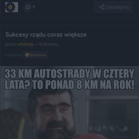
Udostępnij
0
1
Sukcesy rządu coraz większe
przez
rafalbdg
— 6 lat temu
Kategoria:
😂
Śmieszne