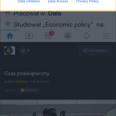
Data Deletion
Data Access
Privacy Policy
Udostępnij
0
0
Czas poświąteczny
przez
rafalbdg
— 6 lat temu
Kategoria:
😂
Śmieszne