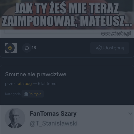
Udostępnij
0
18
Smutne ale prawdziwe
przez
rafalbdg
— 6 lat temu
Kategoria:
🏛️
Polityka