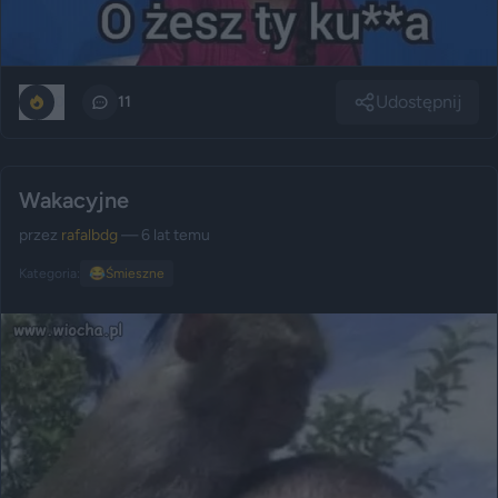
Udostępnij
0
11
Wakacyjne
przez
rafalbdg
— 6 lat temu
Kategoria:
😂
Śmieszne