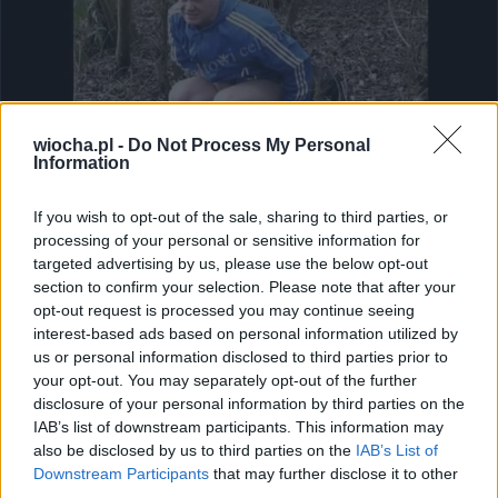
wiocha.pl -
Do Not Process My Personal
Information
Udostępnij
0
0
If you wish to opt-out of the sale, sharing to third parties, or
processing of your personal or sensitive information for
targeted advertising by us, please use the below opt-out
Przepowiednia ?
section to confirm your selection. Please note that after your
opt-out request is processed you may continue seeing
przez
rafalbdg
— 6 lat temu
interest-based ads based on personal information utilized by
us or personal information disclosed to third parties prior to
Kategoria:
😂
Śmieszne
your opt-out. You may separately opt-out of the further
disclosure of your personal information by third parties on the
IAB’s list of downstream participants. This information may
also be disclosed by us to third parties on the
IAB’s List of
Downstream Participants
that may further disclose it to other
third parties.