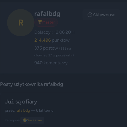
rafalbdg
Aktywnosc
R
🏆
Master
Dolaczyl: 12.06.2011
214,496
punktow
375
postow
(338 na
glownej, 37 w poczekalni)
940
komentarzy
Posty użytkownika rafalbdg
Już są ofiary
przez
rafalbdg
— 6 lat temu
Kategoria:
😂
Śmieszne