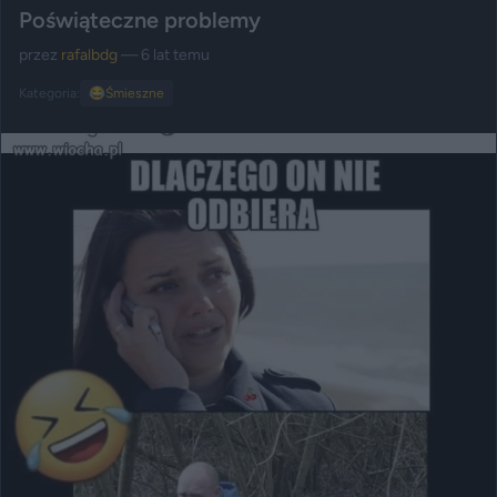
Poświąteczne problemy
przez
rafalbdg
— 6 lat temu
Kategoria:
😂
Śmieszne