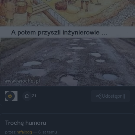
Udostępnij
0
21
Trochę humoru
przez
rafalbdg
— 6 lat temu