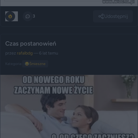
Udostępnij
0
3
Czas postanowień
przez
rafalbdg
— 6 lat temu
Kategoria:
😂
Śmieszne