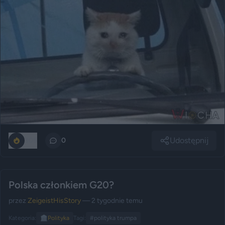
Udostępnij
305
0
Polska członkiem G20?
przez
ZeigeistHisStory
— 2 tygodnie temu
Kategoria:
🏛️
Polityka
Tagi:
#polityka trumpa