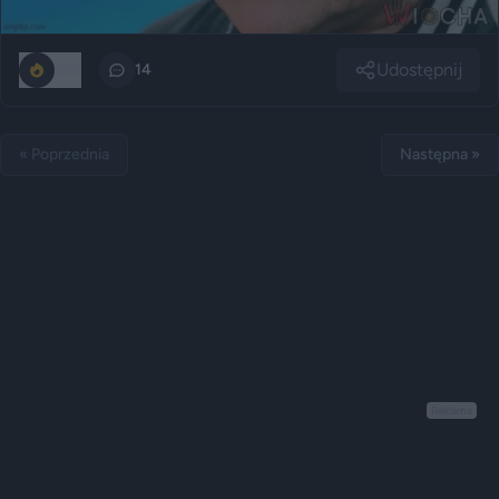
Udostępnij
235
14
« Poprzednia
Następna »
Reklama