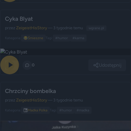
Cyka Blyat
przez
ZeigeistHisStory
— 3 tygodnie temu
wgrane.pl
Kategoria:
😂
Śmieszne
Tagi:
#humor
#karma
Udostępnij
11
0
Chrzciny bombelka
przez
ZeigeistHisStory
— 3 tygodnie temu
Kategoria:
👩‍👧
Madka Polka
Tagi:
#humor
#madka