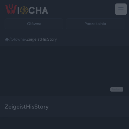
Główna
Poczekalnia
/
Główna
/
ZeigeistHisStory
Reklama
ZeigeistHisStory