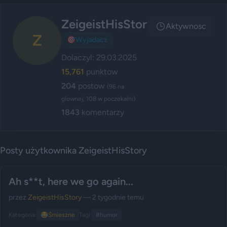
ZeigeistHisStory
Aktywnosc
Z
🎯
Wyjadacz
Dolaczyl: 29.03.2025
15,761
punktow
204
postow
(96 na
glownej, 108 w poczekalni)
1843
komentarzy
Posty użytkownika ZeigeistHisStory
Ah s**t, here we go again...
przez
ZeigeistHisStory
— 2 tygodnie temu
Kategoria:
😂
Śmieszne
Tagi:
#humor