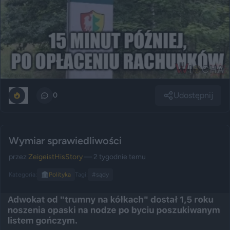
Udostępnij
1
0
Wymiar sprawiedliwości
przez
ZeigeistHisStory
— 2 tygodnie temu
Kategoria:
🏛️
Polityka
Tagi:
#sądy