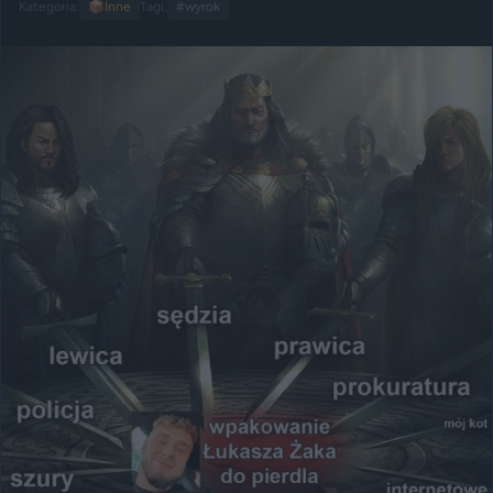
Kategoria:
📦
Inne
Tagi:
#wyrok