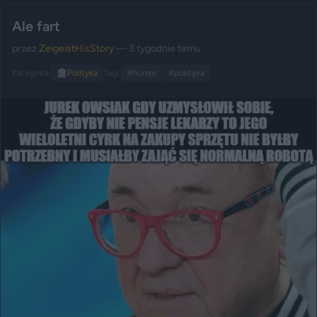
Ale fart
przez
ZeigeistHisStory
— 3 tygodnie temu
Kategoria:
🏛️
Polityka
Tagi:
#humor
#polityka