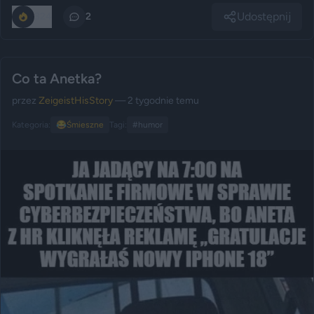
Udostępnij
324
2
Co ta Anetka?
przez
ZeigeistHisStory
— 2 tygodnie temu
Kategoria:
😂
Śmieszne
Tagi:
#humor