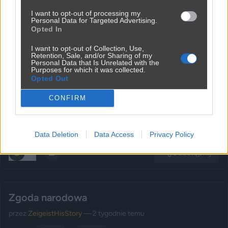
Kategoria:
📦
Inne
Tagi:
#pobicie
I want to opt-out of processing my
Personal Data for Targeted Advertising.
Opted In
👁️
I want to opt-out of Collection, Use,
Retention, Sale, and/or Sharing of my
Personal Data that Is Unrelated with the
Purposes for which it was collected.
Tresci dla zalogowanych
Opted Out
Zaloguj się, aby wyświetlić te treści
CONFIRM
Zaloguj się
Data Deletion
Data Access
Privacy Policy
Udostępnij
175
11
Zgoda narodowa
przez
ZeigeistHisStory
— 2 tygodnie temu