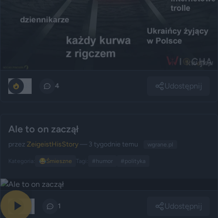
Udostępnij
33
4
Ale to on zaczął
przez
ZeigeistHisStory
— 3 tygodnie temu
wgrane.pl
Kategoria:
😂
Śmieszne
Tagi:
#humor
#polityka
Udostępnij
197
1