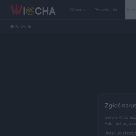
Główna
Poczekalnia
Kate
/
Główna
Zgłoś naru
Serwis Wiocha.p
Administracja s
Jeżeli uważasz, 