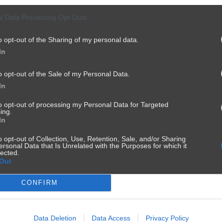
l Data Processing Opt Outs
o opt-out of the Sharing of my personal data.
In
 *
o opt-out of the Sale of my Personal Data.
In
to opt-out of processing my Personal Data for Targeted
ing.
In
o opt-out of Collection, Use, Retention, Sale, and/or Sharing
ersonal Data that Is Unrelated with the Purposes for which it
ialy:
lected.
Out
lone formaty: JPG, PNG, GIF, WebP, PDF
CONFIRM
szenie
Data Deletion
Data Access
Privacy Policy