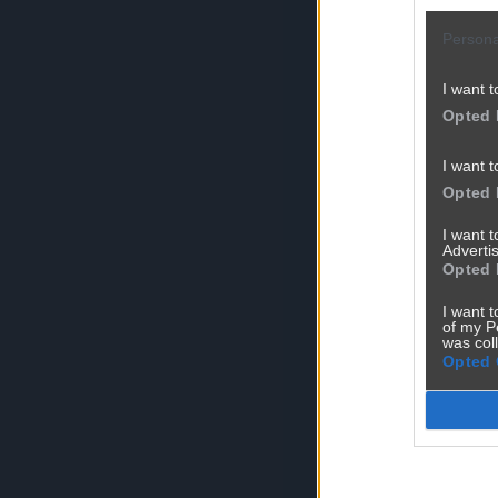
Adres e-mail *
Persona
I want t
Opted 
Treść zgłoszenia
I want t
Opted 
I want 
Advertis
Opted 
I want t
of my P
Dolaczone mater
was col
Opted 
Maks. 10MB. Dozwo
Zapisz zgło