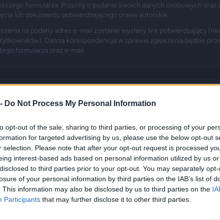
iższego formularza. Prosimy o podanie swoich danych osobowych oraz 
jęcia lub dokumentu potwierdzającego prawa autorskie.
szenia na podany adres e-mail zostanie wysłany link potwierdzający (ni
ytkowników). Dalsza korespondencja w sprawie zgłoszenia będzie pro
ego formularza oraz e-mail.
dotyczy poniższego absurdu:
 -
Do Not Process My Personal Information
Nadal cieszy tak samo
to opt-out of the sale, sharing to third parties, or processing of your per
formation for targeted advertising by us, please use the below opt-out s
ID: 1868881 | Opublikowany: 2026-07-07 14:47
r selection. Please note that after your opt-out request is processed y
eing interest-based ads based on personal information utilized by us or
disclosed to third parties prior to your opt-out. You may separately opt-
losure of your personal information by third parties on the IAB’s list of
. This information may also be disclosed by us to third parties on the
IA
Participants
that may further disclose it to other third parties.
oszenie: