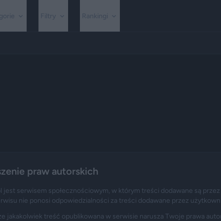
gorie
Filtry
Rankingi
szenie praw autorskich
l jest serwisem społecznościowym, w którym treści dodawane są przez
erwisu nie ponosi odpowiedzialności za treści dodawane przez użytkown
że jakakolwiek treść opublikowana w serwisie narusza Twoje prawa autor