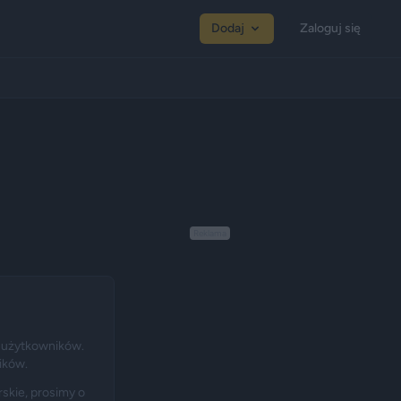
Dodaj
Zaloguj się
Reklama
 użytkowników.
ików.
skie, prosimy o