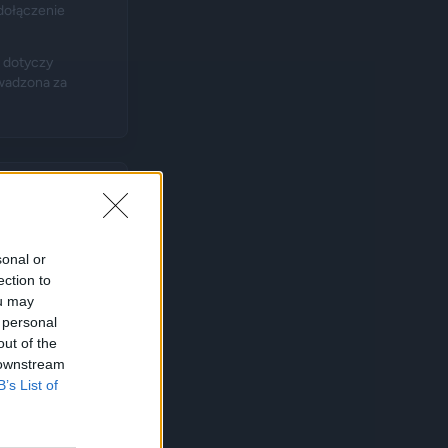
dołączenie
e dotyczy
wadzona za
sonal or
ection to
ou may
 personal
out of the
 downstream
B’s List of