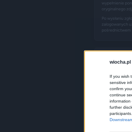
wypełnienie pon
oryginalnego zd
Po wysłaniu zgło
zalogowanych uż
pośrednictwem t
Zgłoszenie 
wiocha.pl
If you wish 
sensitive in
confirm you
continue se
information 
further disc
participants
Downstream 
Wypełnij zgł