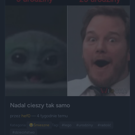
Nadal cieszy tak samo
przez
hef0
— 4 tygodnie temu
Kategoria:
😂
Śmieszne
Tagi:
#lego
#urodziny
#radość
#dzieciństwo