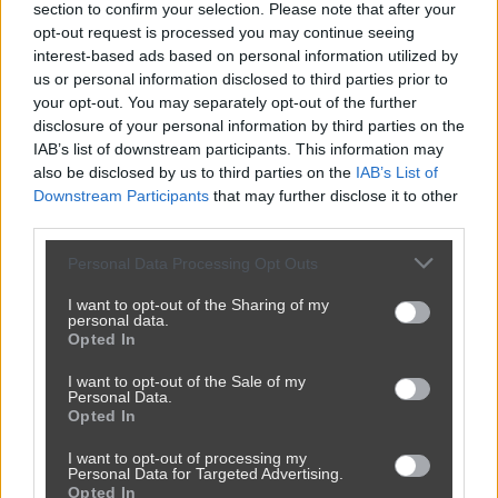
section to confirm your selection. Please note that after your
opt-out request is processed you may continue seeing
interest-based ads based on personal information utilized by
us or personal information disclosed to third parties prior to
your opt-out. You may separately opt-out of the further
disclosure of your personal information by third parties on the
IAB’s list of downstream participants. This information may
also be disclosed by us to third parties on the
IAB’s List of
Downstream Participants
that may further disclose it to other
third parties.
Personal Data Processing Opt Outs
I want to opt-out of the Sharing of my
personal data.
Opted In
I want to opt-out of the Sale of my
Personal Data.
Opted In
Śmierć Mufasy nie sprzyja apetytowi
I want to opt-out of processing my
247
0
Śmieszne
Personal Data for Targeted Advertising.
Opted In