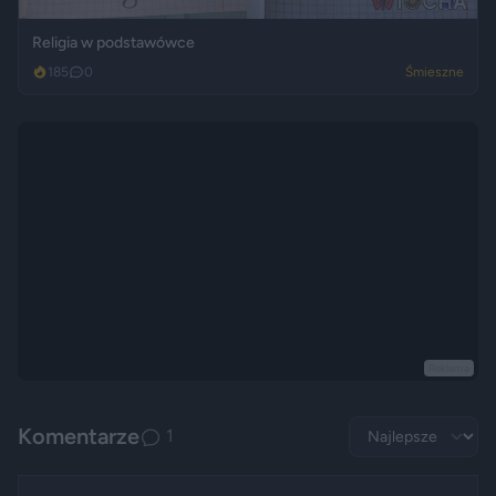
Religia w podstawówce
185
0
Śmieszne
Reklama
Komentarze
1