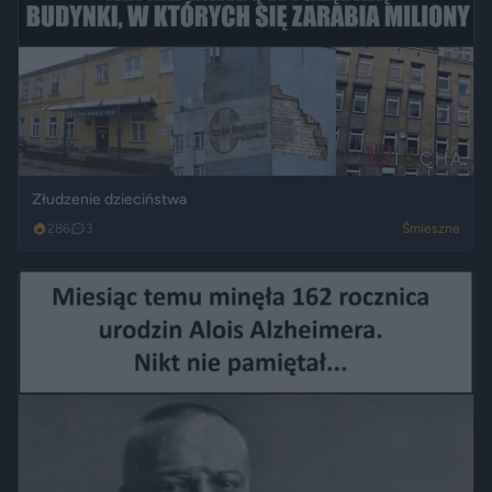
Złudzenie dzieciństwa
286
3
Śmieszne