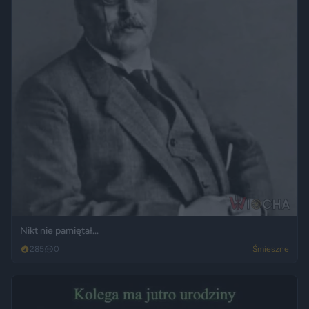
Nikt nie pamiętał...
285
0
Śmieszne