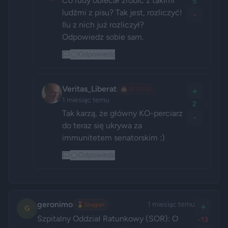
Co rudy obiecał zrobić z takimi 
5
ludźmi z pisu? Tak jest, rozliczyć! 
-
Ilu z nich już rozliczył? 
Odpowiedz sobie sam.
Odpowiedz
Veritas_Liberat
💩
JP 100%
+
1 miesiąc temu
2
Tak karzą, że główny KO-perciarz 
-
do teraz się ukrywa za 
immunitetem senatorskim :)
Odpowiedz
geronimo
1 miesiąc temu
🎖️
Snajper
+
G
Szpitalny Oddział Ratunkowy (SOR): O 
-13