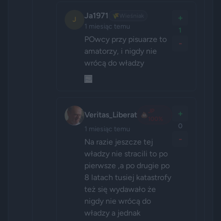
Ja1971
🌾
Wieśniak
+
J
1 miesiąc temu
1
POwcy przy pisuarze to 
-
amatorzy, i nigdy nie 
wrócą do władzy
JP
+
Veritas_Liberat
💩
100%
0
1 miesiąc temu
-
Na razie jeszcze tej 
władzy nie stracili to po 
pierwsze ,a po drugie po 
8 latach tusiej katastrofy 
też się wydawało że 
nigdy nie wrócą do 
władzy a jednak 