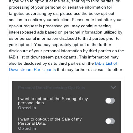
If you wish to opt-out of the sale, sharing to third parties, or
processing of your personal or sensitive information for
arkpop1
1 miesiąc temu
+
A
targeted advertising by us, please use the below opt-out
Leg*tymacja P.O. to jak joker w kartach.
4
section to confirm your selection. Please note that after your
-
opt-out request is processed you may continue seeing
Odpowiedz
interest-based ads based on personal information utilized by
us or personal information disclosed to third parties prior to
your opt-out. You may separately opt-out of the further
Zenon
1 miesiąc temu
+
Z
disclosure of your personal information by third parties on the
Jeszcze wyżej stoi leg*tymacja kancelarii 
0
IAB’s list of downstream participants. This information may
prezydenta i paszport ukraiński
-
also be disclosed by us to third parties on the
IAB’s List of
Downstream Participants
that may further disclose it to other
Odpowiedz
third parties.
Personal Data Processing Opt Outs
raxell
1 miesiąc temu
🌾
Wieśniak
+
R
I want to opt-out of the Sharing of my
Gabinet leksrerski? Acha. Spoko. Sam się 
-2
personal data.
Opted In
zesraj. Srutututu.
-
Odpowiedz
I want to opt-out of the Sale of my
Personal Data.
Opted In