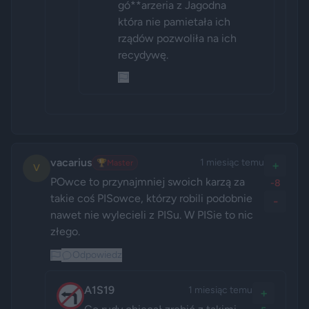
gó**arzeria z Jagodna 
która nie pamietała ich 
rządów pozwoliła na ich 
recydywę.
vacarius
1 miesiąc temu
🏆
Master
+
V
POwce to przynajmniej swoich karzą za 
-8
takie coś PISowce, którzy robili podobnie 
-
nawet nie wylecieli z PISu. W PISie to nic 
złego.
Odpowiedz
A1S19
1 miesiąc temu
+