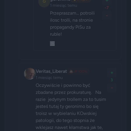
+
G
1 miesiąc temu
-7
Przepraszam... potroili 
-
ilosc trolli, na stronie 
propagandy PiSu za 
ruble!
Veritas_Liberat
💩
JP 100%
+
1 miesiąc temu
3
Oczywiście i powinno być 
-
zbadane przez prokuraturę.   Na 
razie  jedynym trollem za to tusim 
jesteś tutaj ty geronimo bo się 
troisz w wybielaniu KOwskiej 
patologii, do tego stopnia że 
wklejasz nawet kłamstwa jak te, 