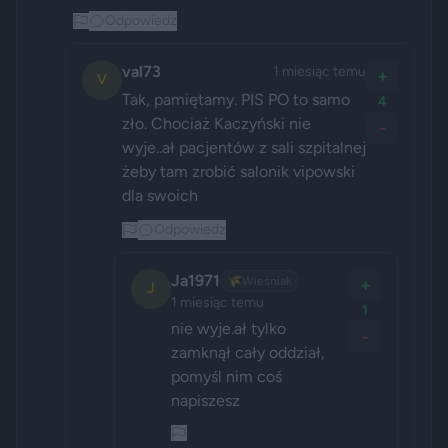
Odpowiedz
val73
1 miesiąc temu
+
V
Tak, pamiętamy. PIS PO to samo 
4
zło. Chociaż Kaczyński nie 
-
wyje..ał pacjentów z sali szpitalnej 
żeby tam zrobić salonik vipowski 
dla swoich
Odpowiedz
Ja1971
🌾
Wieśniak
+
J
1 miesiąc temu
1
nie wyje.ał tylko 
-
zamknął cały oddział, 
pomyśl nim coś 
napiszesz