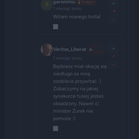
geronimo
🎖️
Snajper
+
G
1 miesiąc temu
-4
Witam nowego trolla!
-
JP
+
Veritas_Liberat
💩
100%
-1
1 miesiąc temu
-
Będziesz miał okazję się 
niedługo ze mną 
osobiście przywitać :) 
Zobaczymy na jakiej 
synekurce tusiej jesteś 
obsadzony. Nawet ci 
minister Żurek nie 
pomoże :)