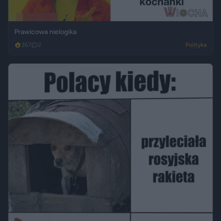
Prawicowa nielogika
367
2
Polityka