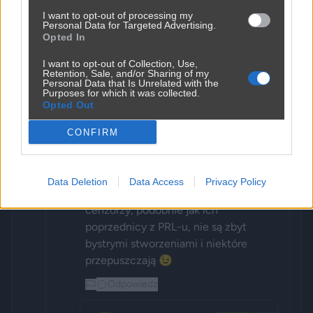
OgarNee5g21283
1 miesiąc temu
🏹
Łowca
+
I want to opt-out of processing my
O
Personal Data for Targeted Advertising.
Jak ty się przemykasz na główną z gorącym 
-3
Opted In
tematem Mistrzuniu?
-
I want to opt-out of Collection, Use,
Odpowiedz
Retention, Sale, and/or Sharing of my
Personal Data that Is Unrelated with the
Purposes for which it was collected.
Opted Out
ZeigeistHisStory
🎯
Wyjadacz
+
Z
1 miesiąc temu
3
CONFIRM
Nie wrzucam wstawek stricte 
-
politycznych, tylko takie 
zabarwione humorem, ironią, 
Data Deletion
Data Access
Privacy Policy
żartem, kpiną. Współcześni 
cenzorzy, podobnie jak ich 
poprzednicy z PRL-u, nie są zbyt 
bystrymi stworzeniami i niektóre 
przepuszczają 😉
Odpowiedz