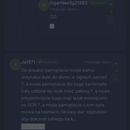
OgarNee5g21283
🏹
Łowca
+
O
1 miesiąc temu
-3
GG
-
Ja1971
1 miesiąc temu
🌾
Wieśniak
+
J
Do pisuaru: pamiętacie może komu 
-6
ordynator kule do domu w zębach zanosił 
-
?, a może pamiętacie dla kogo zamknięto 
cały oddział bo miał mieć zabieg ?, a może 
przypomnijcie kogo mąż leżał miesiącami 
na SOR ?, a może pamiętacie o kim była 
mowa na taśmach, ile kasy dać szpitalowi 
aby dokonał zabiegu na k...
Pokaż więcej