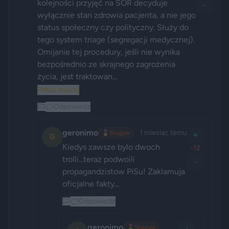
kolejności przyjęć na SOR decyduje 
-
wyłącznie stan zdrowia pacjenta, a nie jego 
status społeczny czy polityczny. Służy do 
tego system triage (segregacji medycznej). 
Omijanie tej procedury, jeśli nie wynika 
bezpośrednio ze skrajnego zagrożenia 
życia, jest traktowan...
Pokaż więcej
Odpowiedz
geronimo
1 miesiąc temu
🎖️
Snajper
+
G
Kiedys zawsze bylo dwoch 
-12
trolli...teraz podwoili 
-
propagandzistow PiSu! Zaklamuja 
oficjalne fakty...
Odpowiedz
geronimo
🎖️
Snajper