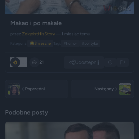
Makao i po makale
przez
ZeigeistHisStory
— 1 miesiąc temu
Kategoria:
😂
Śmieszne
Tagi:
#humor
#polityka
Udostępnij
135
21
Poprzedni
Następny
Podobne posty