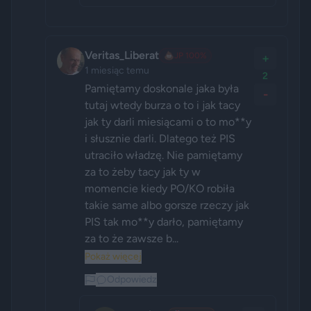
Veritas_Liberat
💩
JP 100%
+
1 miesiąc temu
2
Pamiętamy doskonale jaka była 
-
tutaj wtedy burza o to i jak tacy 
jak ty darli miesiącami o to mo**y 
i słusznie darli. Dlatego też PIS 
utraciło władzę. Nie pamiętamy 
za to żeby tacy jak ty w 
momencie kiedy PO/KO robiła 
takie same albo gorsze rzeczy jak  
PIS tak mo**y darło, pamiętamy 
za to że zawsze b...
Pokaż więcej
Odpowiedz