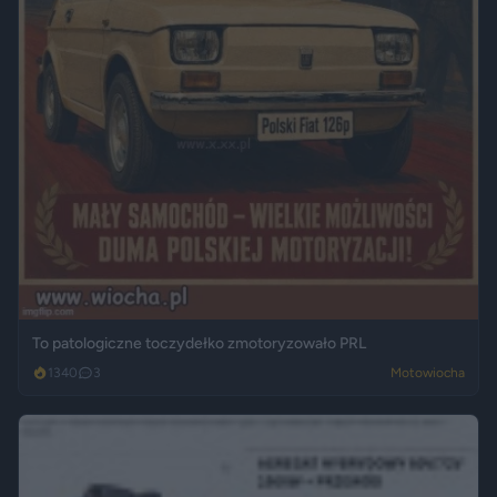
To patologiczne toczydełko zmotoryzowało PRL
1340
3
Motowiocha