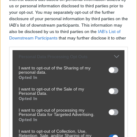
us or personal information disclosed to third parties prior to
373
2
Motowiocha
your opt-out. You may separately opt-out of the further
disclosure of your personal information by third parties on the
IAB’s list of downstream participants. This information may
also be disclosed by us to third parties on the
IAB’s List of
Downstream Participants
that may further disclose it to other
Taksówkarz pokazał jak omija podatki i prowizję na długich k...
third parties.
302
0
Motowiocha
Personal Data Processing Opt Outs
I want to opt-out of the Sharing of my
personal data.
Opted In
I want to opt-out of the Sale of my
Personal Data.
Opted In
I want to opt-out of processing my
Personal Data for Targeted Advertising.
Opted In
I want to opt-out of Collection, Use,
Retention, Sale, and/or Sharing of my