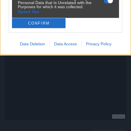
Personal Data that Is Unrelated with the
Purposes for which it was collected.
Opted Out
CONFIRM
Polonez przed garażem.
300
4
Motowiocha
Data Deletion
Data Access
Privacy Policy
Reklama