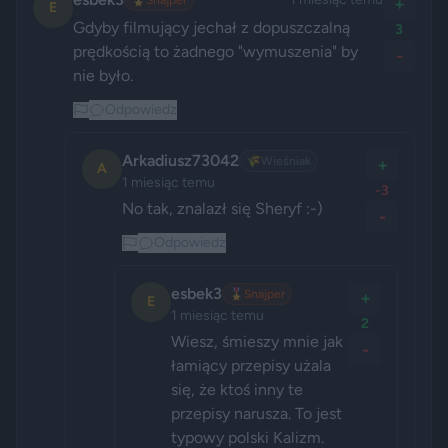
🎖️
Snajper
+
E
Gdyby filmujący jechał z dopuszczalną 
3
prędkością to żadnego "wymuszenia" by 
-
nie było.
Odpowiedz
Arkadiusz73042
🌾
Wieśniak
+
A
1 miesiąc temu
-3
No tak, znalazł się Sheryf :-)
-
Odpowiedz
esbek3
🎖️
Snajper
+
E
1 miesiąc temu
2
Wiesz, śmieszy mnie jak 
-
łamiący przepisy użala 
się, że ktoś inny te 
przepisy narusza. To jest 
typowy polski Kalizm. 