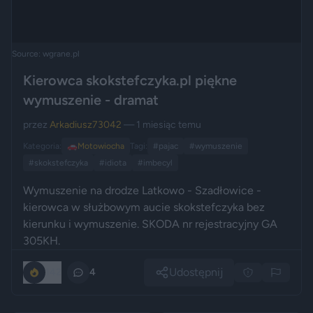
Source: wgrane.pl
Kierowca skokstefczyka.pl piękne
wymuszenie - dramat
przez
Arkadiusz73042
— 1 miesiąc temu
Kategoria:
🚗
Motowiocha
Tagi:
#pajac
#wymuszenie
#skokstefczyka
#idiota
#imbecyl
Wymuszenie na drodze Latkowo - Szadłowice -
kierowca w służbowym aucie skokstefczyka bez
kierunku i wymuszenie. SKODA nr rejestracyjny GA
305KH.
Udostępnij
142
4