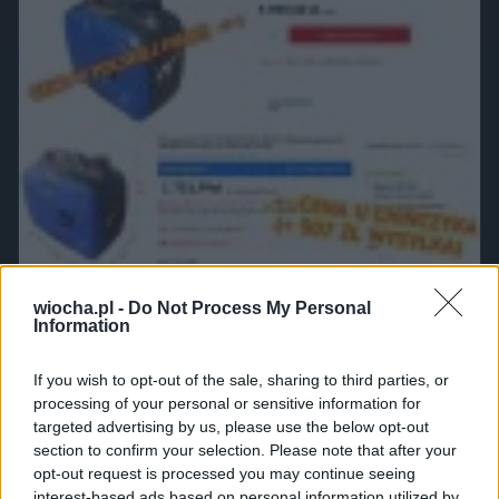
wiocha.pl -
Do Not Process My Personal
Sąsiad - emeryt chciał kupić range extender
Information
1151
11
Motowiocha
If you wish to opt-out of the sale, sharing to third parties, or
processing of your personal or sensitive information for
targeted advertising by us, please use the below opt-out
section to confirm your selection. Please note that after your
Awantura kierowców w Gdańsku. Zamiast pięści poszedł w
opt-out request is processed you may continue seeing
ruch...
interest-based ads based on personal information utilized by