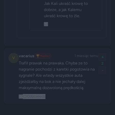
Jak Kali ukraść krowę to 
dobrze, a jak Kalemu 
ukraść krowę to źle.
vacarius
1 miesiąc temu
🏆
Master
+
V
Trafił prawak na prawaka. Chyba ze to 
2
nagranie pochodzi z karetki pogotowia na 
-
sygnale? Ale wtedy wszystkie auta 
zjeżdżałby na bok a nie jechały dalej 
maksymalną dozwoloną prędkością.
Odpowiedz