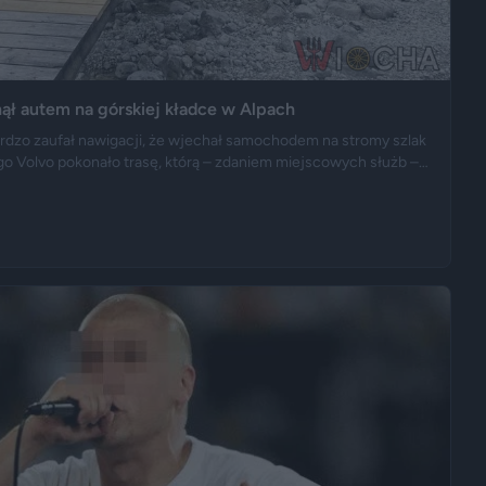
nął autem na górskiej kładce w Alpach
bardzo zaufał nawigacji, że wjechał samochodem na stromy szlak
go Volvo pokonało trasę, którą – zdaniem miejscowych służb –
 ciągnikiem. Podróż zakończyła się dopiero na drewnianej
podwoziem.