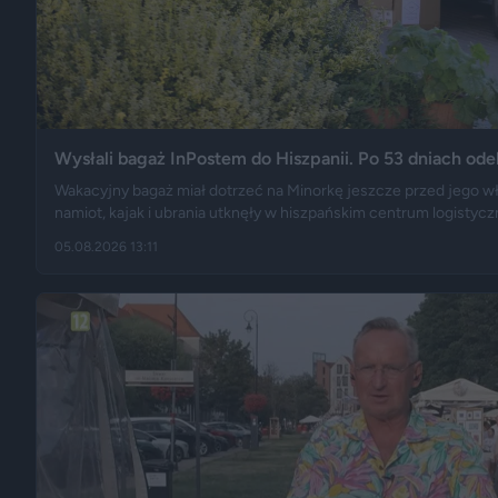
Wysłali bagaż InPostem do Hiszpanii. Po 53 dniach od
Wakacyjny bagaż miał dotrzeć na Minorkę jeszcze przed jego wł
namiot, kajak i ubrania utknęły w hiszpańskim centrum logistycz
Polski długo po zakończeniu urlopu. Historię opisały m.in. "Wybor
05.08.2026 13:11
finału tej podróży szybko rozeszło się na portalu X.