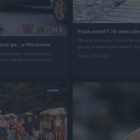
Polak potrafi? 78-latek utk
78-letni kierowca z Polski tak 
ebrali go… w Warszawie
pieszy w bawarskich Alpach. Je
trudno byłoby przejechać nawet
aścicielami. Zamiast tego,
04.08.2026 15:30
kładce, na której auto zawisło 
nym, a przesyłka wróciła do
cza", Bankier, a nagranie z