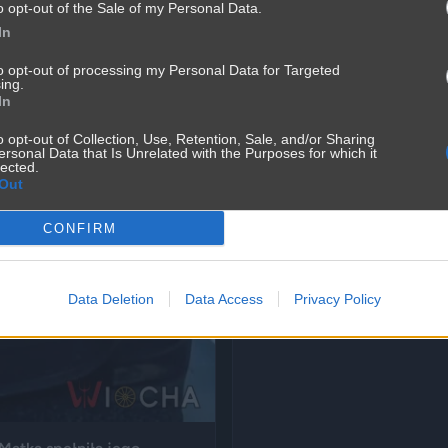
o opt-out of the Sale of my Personal Data.
In
to opt-out of processing my Personal Data for Targeted
ing.
In
Co piąta osoba we Wrocław
o opt-out of Collection, Use, Retention, Sale, and/or Sharing
ersonal Data that Is Unrelated with the Purposes for which it
nie ma takiego wyniku
lected.
Out
Wrocław stał się najbardziej 
eksperymentalnych danych GUS
stolicy Dolnego Śląska. Infor
CONFIRM
05.08.2026 15:51
— od głosów o rozwoju miasta, 
Data Deletion
Data Access
Privacy Policy