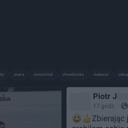
ady
praca
samochód
showbiznes
wakacje
zaku