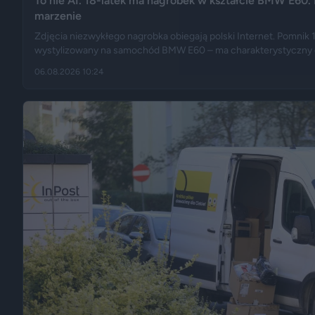
To nie AI. 18-latek ma nagrobek w kształcie BMW E60. 
marzenie
Zdjęcia niezwykłego nagrobka obiegają polski Internet. Pomnik 
wystylizowany na samochód BMW E60 – ma charakterystyczny grill
nawet elementy przypominające układ wydechowy. W ten sposó
06.08.2026 10:24
upamiętnić jego motoryzacyjną pasję.