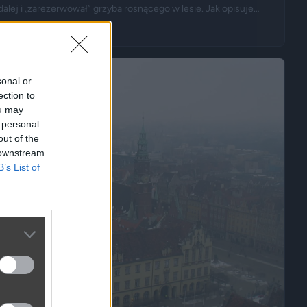
dalej i „zarezerwował” grzyba rosnącego w lesie. Jak opisuje
 to samo miejsce i odkrył, że eksperyment zakończył się
sonal or
ection to
ou may
 personal
out of the
 downstream
B’s List of