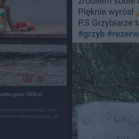
parku grozi 1500 zł
 w prowizoryczne plaże. Jedni
w centrum miasta są legalne. Jak
cu publicznym zwykle nie jest
 nagość, złamanie regulaminu
reacji.