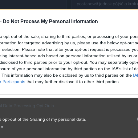
postanowił jednak pójść o krok 
„Fakt”, po kilku dniach wrócił w
06.08.2026 10:46
sukcesem.
 -
Do Not Process My Personal Information
to opt-out of the sale, sharing to third parties, or processing of your per
formation for targeted advertising by us, please use the below opt-out s
r selection. Please note that after your opt-out request is processed y
eing interest-based ads based on personal information utilized by us or
disclosed to third parties prior to your opt-out. You may separately opt-
losure of your personal information by third parties on the IAB’s list of
. This information may also be disclosed by us to third parties on the
IA
Participants
that may further disclose it to other third parties.
l Data Processing Opt Outs
o opt-out of the Sharing of my personal data.
In