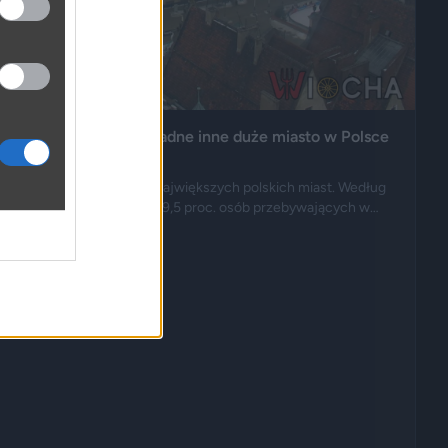
iu to cudzoziemiec. Żadne inne duże miasto w Polsce
międzynarodowym spośród największych polskich miast. Według
 cudzoziemcy stanowią 19,5 proc. osób przebywających w
macja wywołała gorącą dyskusję w mediach społecznościowych
po komentarze wieszczące koniec świata, jaki znamy.