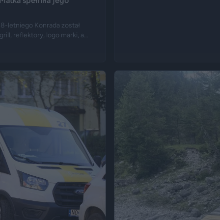
Matka spełniła jego
18-letniego Konrada został
, reflektory, logo marki, a
b matka zmarłego chciała