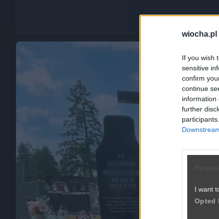
wiocha.pl
If you wish 
sensitive in
confirm you
continue se
information 
further disc
participants
Downstream 
Persona
I want t
Opted 