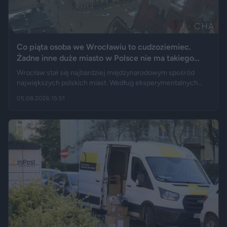
Co piąta osoba we Wrocławiu to cudzoziemiec.
Żadne inne duże miasto w Polsce nie ma takiego
wyniku
Wrocław stał się najbardziej międzynarodowym spośród
największych polskich miast. Według eksperymentalnych
danych GUS cudzoziemcy stanowią 19,5 proc. osób
05.08.2026 15:51
przebywających w stolicy Dolnego Śląska. Informacja
wywołała gorącą dyskusję w mediach społecznościowych —
od głosów o rozwoju miasta, po komentarze wieszczące
koniec świata, jaki znamy.