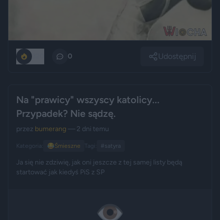
Udostępnij
320
0
Na "prawicy" wszyscy katolicy...
Przypadek? Nie sądzę.
przez
bumerang
— 2 dni temu
Kategoria:
😂
Śmieszne
Tagi:
#satyra
Ja się nie zdziwię, jak oni jeszcze z tej samej listy będą
startować jak kiedyś PiS z SP
👁️