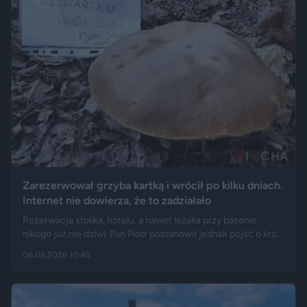
Zarezerwował grzyba kartką i wrócił po kilku dniach.
Internet nie dowierza, że to zadziałało
Rezerwacja stolika, hotelu, a nawet leżaka przy basenie
nikogo już nie dziwi. Pan Piotr postanowił jednak pójść o krok
dalej i „zarezerwował” grzyba rosnącego w lesie. Jak opisuje
06.08.2026 10:46
„Fakt”, po kilku dniach wrócił w to samo miejsce i odkrył, że
eksperyment zakończył się sukcesem.