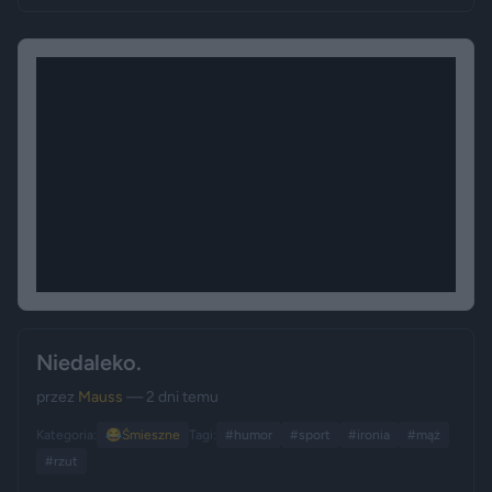
Niedaleko.
przez
Mauss
— 2 dni temu
Kategoria:
😂
Śmieszne
Tagi:
#humor
#sport
#ironia
#mąż
#rzut