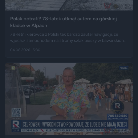
Polak potrafi? 78-latek utknął autem na górskiej
kładce w Alpach
78-letni kierowca z Polski tak bardzo zaufał nawigacji, że
wjechał samochodem na stromy szlak pieszy w bawarskich
Alpach. Jego Volvo pokonało trasę, którą – zdaniem
04.08.2026 15:30
miejscowych służb – trudno byłoby przejechać nawet
ciągnikiem. Podróż zakończyła się dopiero na drewnianej
kładce, na której auto zawisło podwoziem.