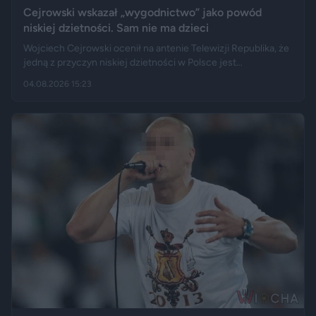
Cejrowski wskazał „wygodnictwo” jako powód
niskiej dzietności. Sam nie ma dzieci
Wojciech Cejrowski ocenił na antenie Telewizji Republika, że
jedną z przyczyn niskiej dzietności w Polsce jest
„wygodnictwo” młodych ludzi, którzy wolą karierę, rozrywkę i
04.08.2026 15:23
psa niż obowiązki związane z wychowaniem dziecka.
Tygodnik "Do Rzeczy" opisuje jego słowa jako ostrą diagnozę,
natomiast portal "Jastrząb Post" zwraca uwagę, że sam
podróżnik nie ma potomstwa. Badania pokazują jednak, że
decyzje dotyczące rodzicielstwa są znacznie bardziej
skomplikowane.