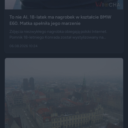
To nie AI. 18-latek ma nagrobek w kształcie BMW
E60. Matka spełniła jego marzenie
Zdjęcia niezwykłego nagrobka obiegają polski Internet.
Pomnik 18-letniego Konrada został wystylizowany na
samochód BMW E60 – ma charakterystyczny grill, reflektory,
06.08.2026 10:24
logo marki, a nawet elementy przypominające układ
wydechowy. W ten sposób matka zmarłego chciała
upamiętnić jego motoryzacyjną pasję.