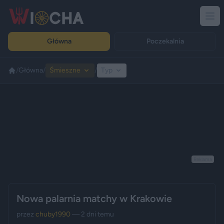
Główna
Poczekalnia
/
Główna
/
Śmieszne
/
Typ
Reklama
Nowa palarnia matchy w Krakowie
przez
chuby1990
— 2 dni temu