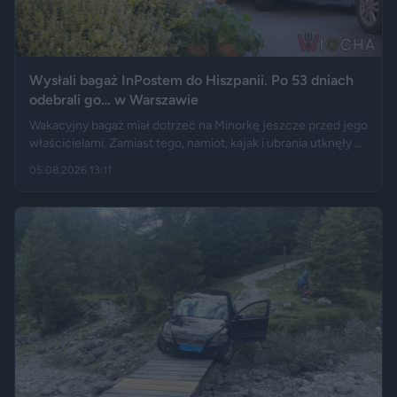
Wysłali bagaż InPostem do Hiszpanii. Po 53 dniach
odebrali go… w Warszawie
Wakacyjny bagaż miał dotrzeć na Minorkę jeszcze przed jego
właścicielami. Zamiast tego, namiot, kajak i ubrania utknęły w
hiszpańskim centrum logistycznym, a przesyłka wróciła do
05.08.2026 13:11
Polski długo po zakończeniu urlopu. Historię opisały m.in.
"Wyborcza", Bankier, a nagranie z finału tej podróży szybko
rozeszło się na portalu X.