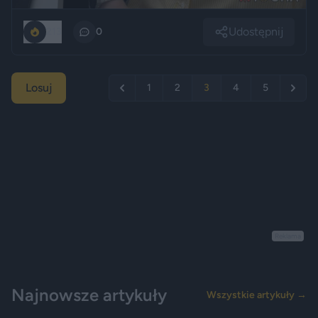
Udostępnij
213
0
Losuj
1
2
3
4
5
Reklama
Najnowsze artykuły
Wszystkie artykuły →