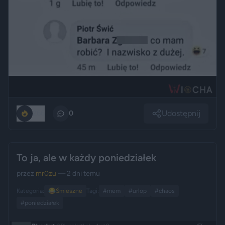
Udostępnij
266
0
To ja, ale w każdy poniedziałek
przez
mr0zu
— 2 dni temu
Kategoria:
😂
Śmieszne
Tagi:
#mem
#urlop
#chaos
#poniedziałek