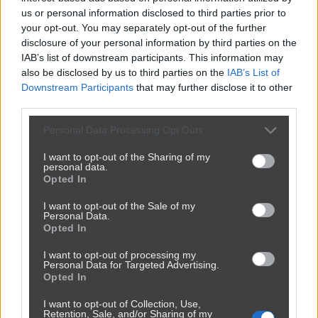
us or personal information disclosed to third parties prior to
your opt-out. You may separately opt-out of the further
disclosure of your personal information by third parties on the
IAB’s list of downstream participants. This information may
also be disclosed by us to third parties on the
IAB’s List of
Downstream Participants
that may further disclose it to other
Udostępnij
326
2
third parties.
Personal Data Processing Opt Outs
I want to opt-out of the Sharing of my
personal data.
Opted In
Eurosummer w pracy
I want to opt-out of the Sale of my
przez
siemas
— 4 dni temu
Personal Data.
Opted In
Kategoria:
😂
Śmieszne
Tagi:
#praca
#lato
#ironia
#zmęczenie
#eurosummer
I want to opt-out of processing my
Personal Data for Targeted Advertising.
Opted In
I want to opt-out of Collection, Use,
Retention, Sale, and/or Sharing of my