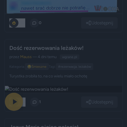
Udostępnij
232
0
Dość rezerwowania leżaków!
przez
Mauss
— 4 dni temu
wgrane.pl
Kategoria:
😂
Śmieszne
Tagi:
#rezerwacja. leżaków
Turystka zrobiła to, na co wielu miało ochotę
Udostępnij
354
1