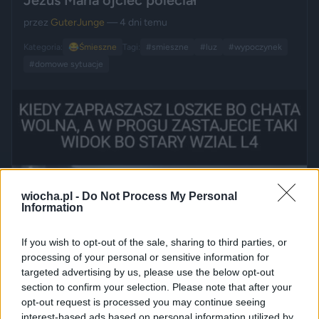
Jezus Maria ojciec poleciał
przez
GuterJunge
— 4 dni temu
Kategoria:
😂
Śmieszne
Tagi:
#smieszne
#luz
#wypoczynek
#domowe sytuacje
wiocha.pl -
Do Not Process My Personal
Information
If you wish to opt-out of the sale, sharing to third parties, or
processing of your personal or sensitive information for
targeted advertising by us, please use the below opt-out
section to confirm your selection. Please note that after your
opt-out request is processed you may continue seeing
interest-based ads based on personal information utilized by