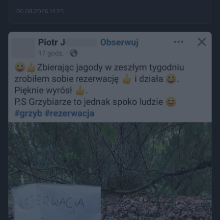
kąpielowe, inni pytają, czy takie widoki w centrum miasta są
06.08.2026 14:25
legalne. Jak opisują Gazeta.pl i „Rzeczpospolita”, samo
opalanie się w miejscu publicznym zwykle nie jest
wykroczeniem. Granica może jednak zostać przekroczona
przez nagość, złamanie regulaminu parku albo zajęcie
trawnika, który nie został przeznaczony do rekreacji.