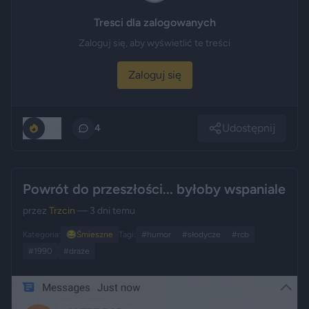
Tresci dla zalogowanych
Zaloguj się, aby wyświetlić te treści
Zaloguj się
Udostępnij
276
4
Powrót do przeszłości... byłoby wspaniale
przez
Trzcin
— 3 dni temu
Kategoria:
😂
Śmieszne
Tagi:
#humor
#słodycze
#rcb
#1990
#draże