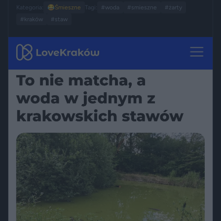
Kategoria:
😂
Śmieszne
Tagi:
#woda
#smieszne
#żarty
#kraków
#staw