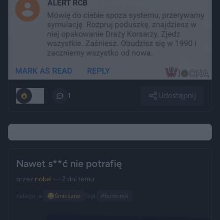
Udostępnij
386
1
Nawet s**ć nie potrafię
przez
nobal
— 2 dni temu
Kategoria:
😂
Śmieszne
Tagi:
#humorek