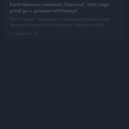
Karol Nawrocki ułaskawił „Starucha”. Kibic Legii
prosił go o „prezent od Mikołaja”
Piotr „Staruch” Staruchowicz, wieloletni gniazdowy Legii
Warszawa, może wrócić na trybuny. Prezydent, Karol
Nawrocki darował mu zakaz wstępu na imprezy masowe i
04.08.2026 12:38
zarządził cofnięcie skazania. Kilka miesięcy wcześniej kibic
zadzwonił do programu na żywo i osobiście poprosił głowę
państwa o ułaskawienie.