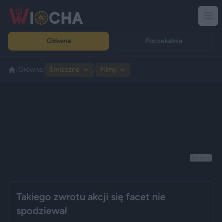
Główna
Poczekalnia
/
Główna
/
Śmieszne
/
Filmy
Reklama
Takiego zwrotu akcji się facet nie
spodziewał