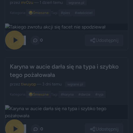
przez
mr0zu
— 1 dzień temu
wgrane.pl
Kategoria:
😂
Śmieszne
Tagi:
#pies
#właściciel
Udostępnij
195
0
Karyna w aucie darła się na typa i szybko
tego pożałowała
przez
tiwuyop
— 3 dni temu
wgrane.pl
Kategoria:
😂
Śmieszne
Tagi:
#karyna
#darcie
#ryja
Udostępnij
174
0