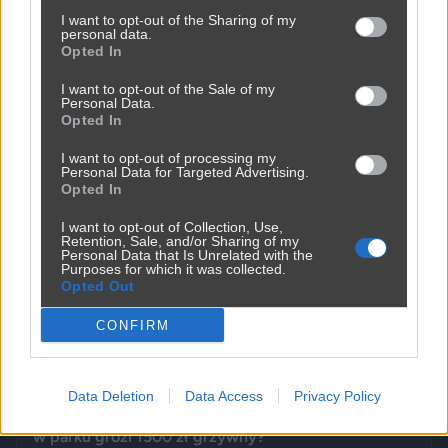
Karola Nawrockiego
Karol Nawrocki ma za sobą pierwszy rok w Pałacu
I want to opt-out of the Sharing of my
personal data.
Prezydenckim. Był to czas ostrej kohabitacji z rządem
Opted In
Donalda Tuska, aż 41 wet i licznych sporów o ustawy. Nie
07.08.2026 12:14
brakowało też wydarzeń z zupełnie innej kategorii: w
I want to opt-out of the Sale of my
kancelarii pojawił się Jerzy Zięba, a rocznicę zaprzysiężenia
Personal Data.
uświetnił występ rapera, Eldo. Pierwszy rok prezydentury
Opted In
podsumowują m.in. Fakt, Demagog, „Gazeta Wyborcza” i „Do
I want to opt-out of processing my
Rzeczy”.
Personal Data for Targeted Advertising.
Opted In
I want to opt-out of Collection, Use,
Retention, Sale, and/or Sharing of my
Personal Data that Is Unrelated with the
Purposes for which it was collected.
Opted Out
CONFIRM
Data Deletion
Data Access
Privacy Policy
Rozkładają koce i zdejmują ubrania. Czy za opalanie
w parku grozi 1500 zł grzywny?