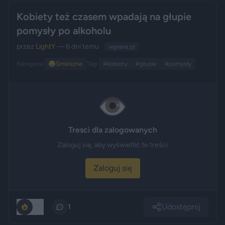
Kobiety też czasem wpadają na głupie
pomysły po alkoholu
przez
LightY
— 6 dni temu
wgrane.pl
Kategoria:
😂
Śmieszne
Tagi:
#kobiety
#głupie
#pomysły
👁️
Tresci dla zalogowanych
Zaloguj się, aby wyświetlić te treści
Zaloguj się
Udostępnij
192
1