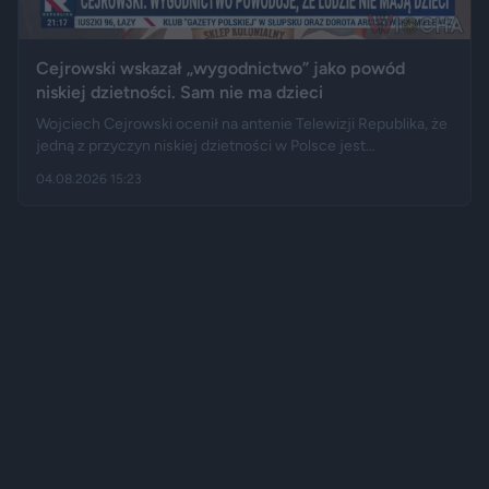
Cejrowski wskazał „wygodnictwo” jako powód
niskiej dzietności. Sam nie ma dzieci
Wojciech Cejrowski ocenił na antenie Telewizji Republika, że
jedną z przyczyn niskiej dzietności w Polsce jest
„wygodnictwo” młodych ludzi, którzy wolą karierę, rozrywkę i
04.08.2026 15:23
psa niż obowiązki związane z wychowaniem dziecka.
Tygodnik "Do Rzeczy" opisuje jego słowa jako ostrą diagnozę,
natomiast portal "Jastrząb Post" zwraca uwagę, że sam
podróżnik nie ma potomstwa. Badania pokazują jednak, że
decyzje dotyczące rodzicielstwa są znacznie bardziej
skomplikowane.