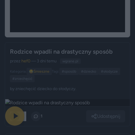
Rodzice wpadli na drastyczny sposób
przez
hef0
— 3 dni temu
wgrane.pl
Kategoria:
😂
Śmieszne
Tagi:
#sposób
#dziecko
#słodycze
#zniechęcić
by zniechęcić dziecko do słodyczy.
Udostępnij
199
1