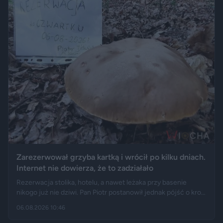
Zarezerwował grzyba kartką i wrócił po kilku dniach.
Internet nie dowierza, że to zadziałało
Rezerwacja stolika, hotelu, a nawet leżaka przy basenie
nikogo już nie dziwi. Pan Piotr postanowił jednak pójść o krok
dalej i „zarezerwował” grzyba rosnącego w lesie. Jak opisuje
06.08.2026 10:46
„Fakt”, po kilku dniach wrócił w to samo miejsce i odkrył, że
eksperyment zakończył się sukcesem.