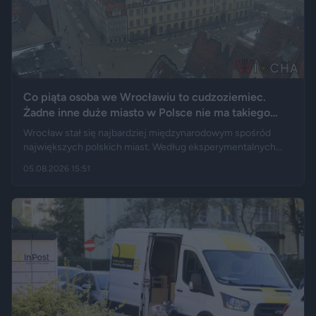
Co piąta osoba we Wrocławiu to cudzoziemiec.
Żadne inne duże miasto w Polsce nie ma takiego
wyniku
Wrocław stał się najbardziej międzynarodowym spośród
największych polskich miast. Według eksperymentalnych
danych GUS cudzoziemcy stanowią 19,5 proc. osób
05.08.2026 15:51
przebywających w stolicy Dolnego Śląska. Informacja
wywołała gorącą dyskusję w mediach społecznościowych —
od głosów o rozwoju miasta, po komentarze wieszczące
koniec świata, jaki znamy.