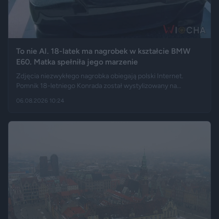
To nie AI. 18-latek ma nagrobek w kształcie BMW
E60. Matka spełniła jego marzenie
Zdjęcia niezwykłego nagrobka obiegają polski Internet.
Pomnik 18-letniego Konrada został wystylizowany na
samochód BMW E60 – ma charakterystyczny grill, reflektory,
06.08.2026 10:24
logo marki, a nawet elementy przypominające układ
wydechowy. W ten sposób matka zmarłego chciała
upamiętnić jego motoryzacyjną pasję.