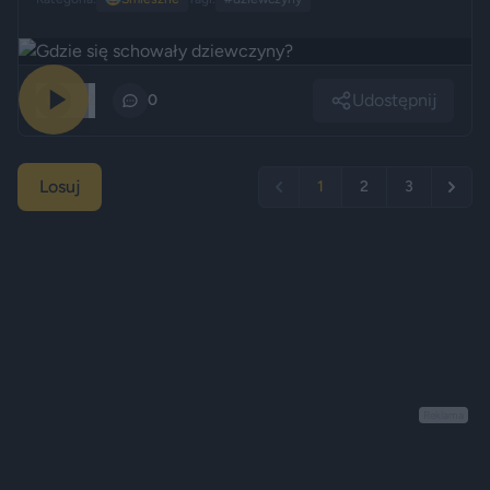
Udostępnij
212
0
Losuj
1
2
3
Reklama