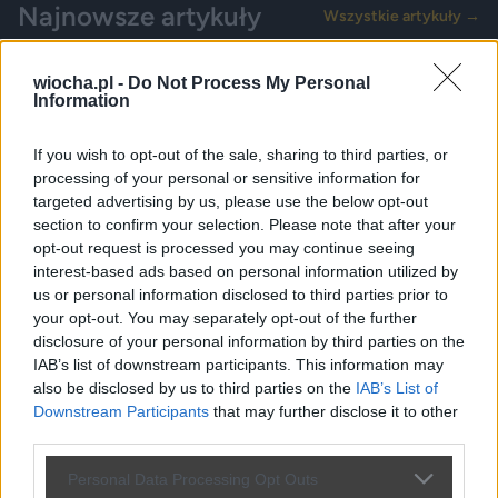
Najnowsze artykuły
Wszystkie artykuły →
Wszystkie
ciekawostki
elektronika
internet
p
wiocha.pl -
Do Not Process My Personal
Information
If you wish to opt-out of the sale, sharing to third parties, or
processing of your personal or sensitive information for
targeted advertising by us, please use the below opt-out
section to confirm your selection. Please note that after your
opt-out request is processed you may continue seeing
interest-based ads based on personal information utilized by
us or personal information disclosed to third parties prior to
your opt-out. You may separately opt-out of the further
disclosure of your personal information by third parties on the
IAB’s list of downstream participants. This information may
also be disclosed by us to third parties on the
IAB’s List of
Downstream Participants
that may further disclose it to other
third parties.
41 wet, Jerzy Zięba w kancelarii i Eldo przed
Personal Data Processing Opt Outs
Pałacem. Tak wyglądał pierwszy rok prezydentury