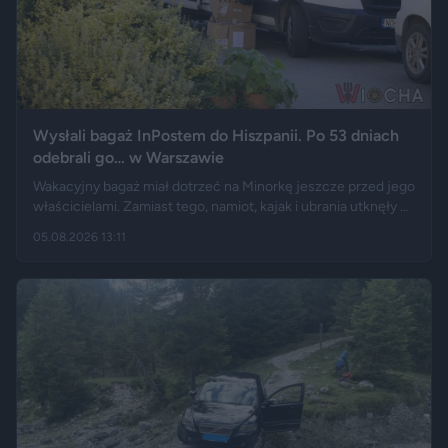
Wysłali bagaż InPostem do Hiszpanii. Po 53 dniach
odebrali go… w Warszawie
Wakacyjny bagaż miał dotrzeć na Minorkę jeszcze przed jego
właścicielami. Zamiast tego, namiot, kajak i ubrania utknęły w
hiszpańskim centrum logistycznym, a przesyłka wróciła do
05.08.2026 13:11
Polski długo po zakończeniu urlopu. Historię opisały m.in.
"Wyborcza", Bankier, a nagranie z finału tej podróży szybko
rozeszło się na portalu X.