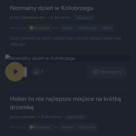
Normalny dzień w Kołobrzegu
przez
bamboocza
— 4 dni temu
wgrane.pl
Kategoria:
😂
Śmieszne
Tagi:
#gość
#kołobrzeg
#dach
Gość wszedł na dach, odpalił faje i zaczął biegać jakby miał
kilka żyć.
Udostępnij
417
1
Hoker to nie najlepsze miejsce na krótką
drzemkę
przez
siemas
— 6 dni temu
wgrane.pl
Kategoria:
😂
Śmieszne
Tagi:
#hoker
#drzemka