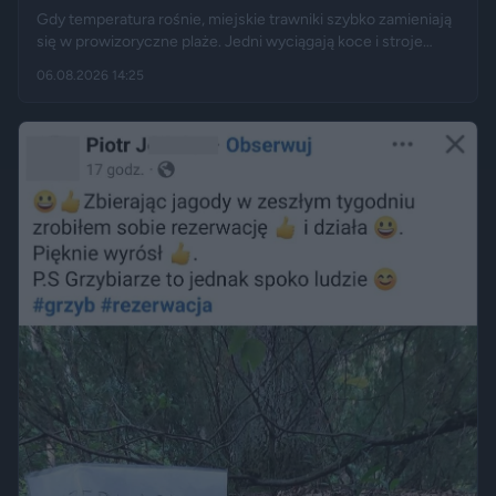
Gdy temperatura rośnie, miejskie trawniki szybko zamieniają
się w prowizoryczne plaże. Jedni wyciągają koce i stroje
kąpielowe, inni pytają, czy takie widoki w centrum miasta są
06.08.2026 14:25
legalne. Jak opisują Gazeta.pl i „Rzeczpospolita”, samo
opalanie się w miejscu publicznym zwykle nie jest
wykroczeniem. Granica może jednak zostać przekroczona
przez nagość, złamanie regulaminu parku albo zajęcie
trawnika, który nie został przeznaczony do rekreacji.