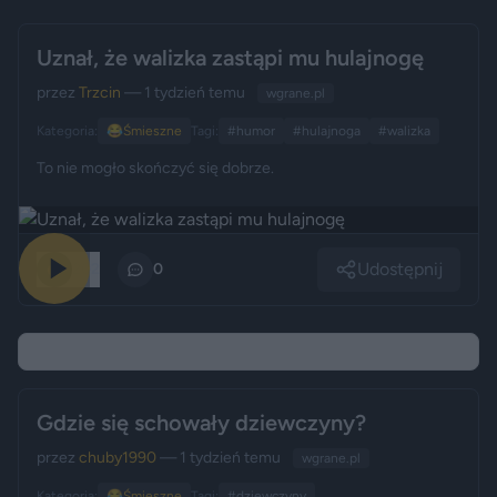
Uznał, że walizka zastąpi mu hulajnogę
przez
Trzcin
— 1 tydzień temu
wgrane.pl
Kategoria:
😂
Śmieszne
Tagi:
#humor
#hulajnoga
#walizka
To nie mogło skończyć się dobrze.
Udostępnij
202
0
Gdzie się schowały dziewczyny?
przez
chuby1990
— 1 tydzień temu
wgrane.pl
Kategoria:
😂
Śmieszne
Tagi:
#dziewczyny