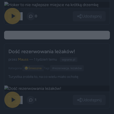
Udostępnij
223
0
Dość rezerwowania leżaków!
przez
Mauss
— 1 tydzień temu
wgrane.pl
Kategoria:
😂
Śmieszne
Tagi:
#rezerwacja. leżaków
Turystka zrobiła to, na co wielu miało ochotę
Udostępnij
375
1