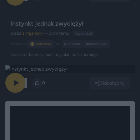
Instynkt jednak zwyciężył
przez
slimjarson
— 3 dni temu
wgrane.pl
Kategoria:
😂
Śmieszne
Tagi:
#instynkt
#kamerzysta
Operator kamery miał inny plan na transmisję
Udostępnij
219
0