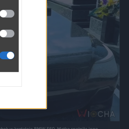
robek w kształcie BMW E60. Matka spełniła jego