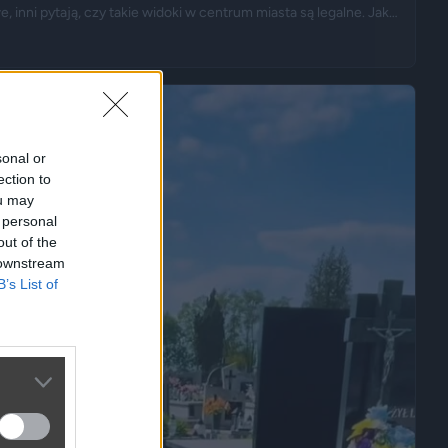
e, inni pytają, czy takie widoki w centrum miasta są legalne. Jak
lita”, samo opalanie się w miejscu publicznym zwykle nie jest
dnak zostać przekroczona przez nagość, złamanie regulaminu
ry nie został przeznaczony do rekreacji.
sonal or
ection to
ou may
 personal
out of the
 downstream
B’s List of