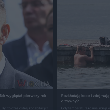
 Tak wyglądał pierwszy rok
Rozkładają koce i zdejmują 
grzywny?
ył to czas ostrej kohabitacji z
Gdy temperatura rośnie, miejski