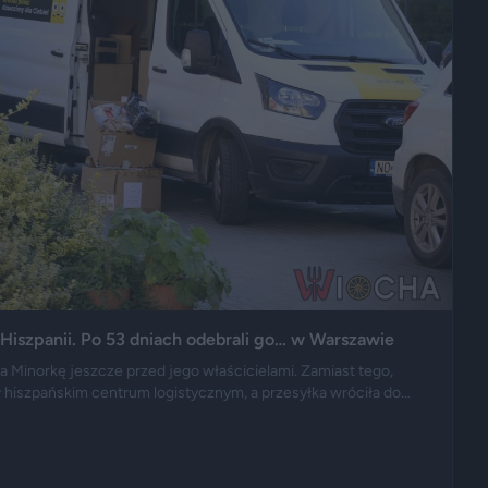
Hiszpanii. Po 53 dniach odebrali go… w Warszawie
a Minorkę jeszcze przed jego właścicielami. Zamiast tego,
 w hiszpańskim centrum logistycznym, a przesyłka wróciła do
pu. Historię opisały m.in. "Wyborcza", Bankier, a nagranie z
ło się na portalu X.