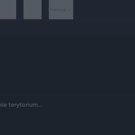
gorie
Filtry
Rankingi
ie terytorium...