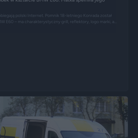
iegają polski Internet. Pomnik 18-letniego Konrada został
60 – ma charakterystyczny grill, reflektory, logo marki, a
e układ wydechowy. W ten sposób matka zmarłego chciała
pasję.