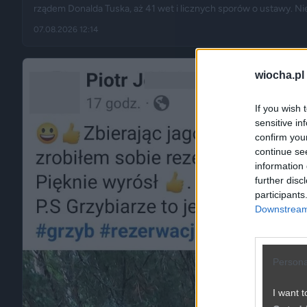
rządem Donalda Tuska, aż 41 wet i licznych sporów o ustawy. N
zupełnie innej kategorii: w kancelarii pojawił się Jerzy Zięba, a 
07.08.2026 12:14
występ rapera, Eldo. Pierwszy rok prezydentury podsumowują m
Wyborcza” i „Do Rzeczy”.
wiocha.pl
If you wish 
sensitive in
confirm you
continue se
information 
further disc
participants
Downstream 
Persona
I want t