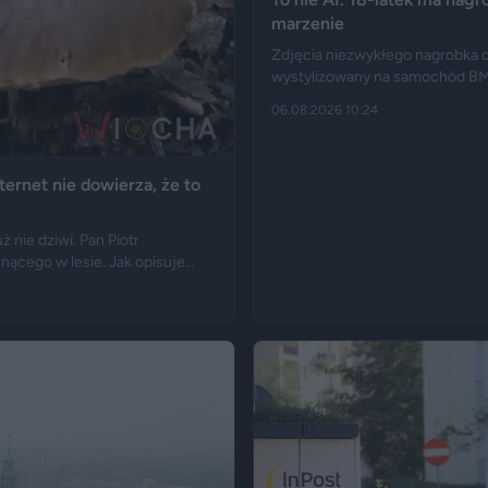
marzenie
Zdjęcia niezwykłego nagrobka ob
wystylizowany na samochód BMW E
nawet elementy przypominając
06.08.2026 10:24
upamiętnić jego motoryzacyjną 
ternet nie dowierza, że to
ż nie dziwi. Pan Piotr
snącego w lesie. Jak opisuje
speryment zakończył się