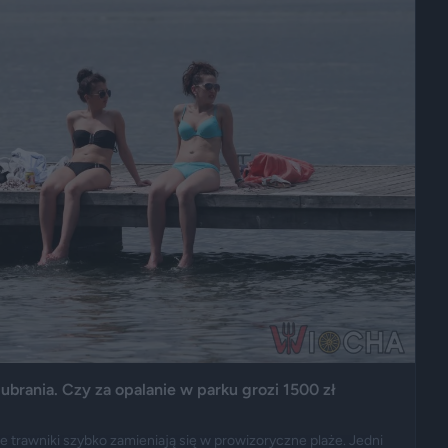
ubrania. Czy za opalanie w parku grozi 1500 zł
e trawniki szybko zamieniają się w prowizoryczne plaże. Jedni