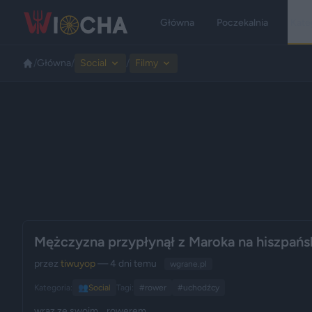
Główna
Poczekalnia
Kate
/
Główna
/
Social
/
Filmy
Mężczyzna przypłynął z Maroka na hiszpańsk
przez
tiwuyop
— 4 dni temu
wgrane.pl
Kategoria:
👥
Social
Tagi:
#rower
#uchodźcy
wraz ze swoim... rowerem.