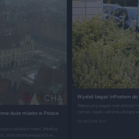
Wysłali bagaż InPostem do 
Wakacyjny bagaż miał dotrzeć n
namiot, kajak i ubrania utknęły
inne duże miasto w Polsce
Polski długo po zakończeniu urlo
05.08.2026 13:11
finału tej podróży szybko rozesz
szych polskich miast. Według
oc. osób przebywających w