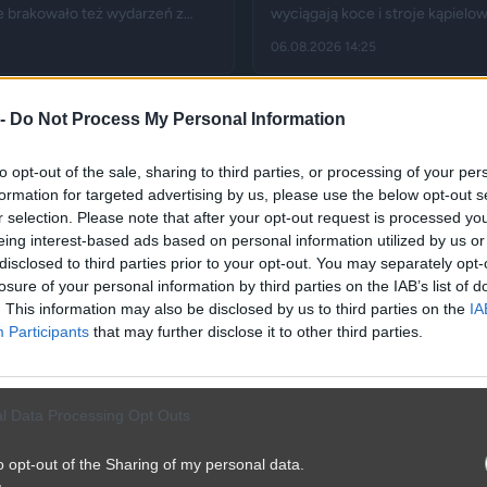
ie brakowało też wydarzeń z
wyciągają koce i stroje kąpielow
rocznicę zaprzysiężenia uświetnił
opisują Gazeta.pl i „Rzeczpospo
06.08.2026 14:25
.in. Fakt, Demagog, „Gazeta
wykroczeniem. Granica może je
parku albo zajęcie trawnika, któ
 -
Do Not Process My Personal Information
to opt-out of the sale, sharing to third parties, or processing of your per
formation for targeted advertising by us, please use the below opt-out s
r selection. Please note that after your opt-out request is processed y
eing interest-based ads based on personal information utilized by us or
disclosed to third parties prior to your opt-out. You may separately opt-
losure of your personal information by third parties on the IAB’s list of
. This information may also be disclosed by us to third parties on the
IA
Participants
that may further disclose it to other third parties.
l Data Processing Opt Outs
o opt-out of the Sharing of my personal data.