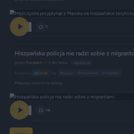
226
1
Hiszpańska policja nie radzi sobie z migrant
przez
Kordiant
— 3 dni temu
wgrane.pl
Kategoria:
👥
Social
Tagi:
#policja
#hiszpańska
#migranci
Masowy szturm na sklepy.
293
14
Losuj