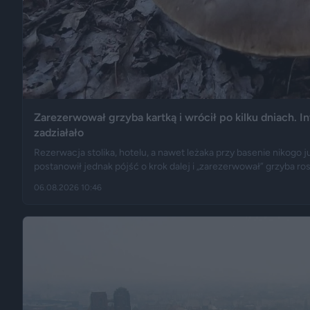
Zarezerwował grzyba kartką i wrócił po kilku dniach. In
zadziałało
Rezerwacja stolika, hotelu, a nawet leżaka przy basenie nikogo ju
postanowił jednak pójść o krok dalej i „zarezerwował” grzyba ro
„Fakt”, po kilku dniach wrócił w to samo miejsce i odkrył, że ek
06.08.2026 10:46
sukcesem.