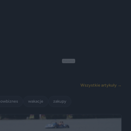
Reklama
Wszystkie artykuły →
howbiznes
wakacje
zakupy