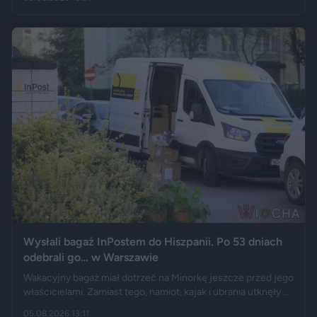
przebywających w stolicy Dolnego Śląska. Informacja
wywołała gorącą dyskusję w mediach społecznościowych —
od głosów o rozwoju miasta, po komentarze wieszczące
koniec świata, jaki znamy.
Wysłali bagaż InPostem do Hiszpanii. Po 53 dniach
odebrali go… w Warszawie
Wakacyjny bagaż miał dotrzeć na Minorkę jeszcze przed jego
właścicielami. Zamiast tego, namiot, kajak i ubrania utknęły w
hiszpańskim centrum logistycznym, a przesyłka wróciła do
05.08.2026 13:11