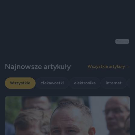
Reklama
Najnowsze artykuły
Wszystkie artykuły →
Wszystkie
ciekawostki
elektronika
internet
p