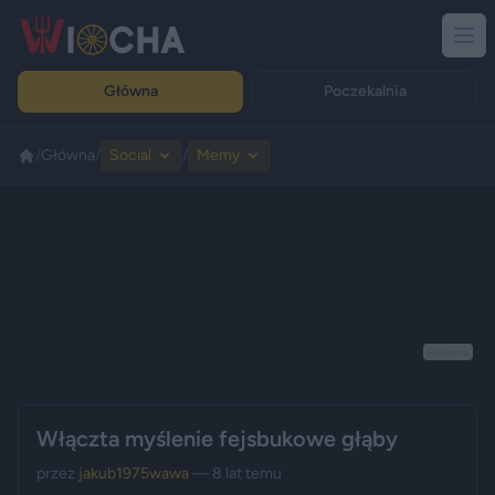
Główna
Poczekalnia
/
Główna
/
Social
/
Memy
Reklama
Włączta myślenie fejsbukowe głąby
przez
jakub1975wawa
— 8 lat temu