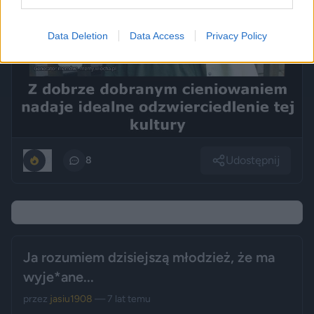
Data Deletion
Data Access
Privacy Policy
Udostępnij
0
8
Ja rozumiem dzisiejszą młodzież, że ma
wyje*ane...
przez
jasiu1908
— 7 lat temu