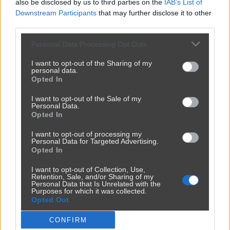
Intrygująca dalekowschodnia sztuka
also be disclosed by us to third parties on the
IAB’s List of
Downstream Participants
that may further disclose it to other
tatuażu
third parties.
przez
jasiu1908
— 7 lat temu
Personal Data Processing Opt Outs
Kategoria:
👥
Social
I want to opt-out of the Sharing of my
personal data.
Opted In
I want to opt-out of the Sale of my
Personal Data.
Opted In
I want to opt-out of processing my
Personal Data for Targeted Advertising.
Opted In
I want to opt-out of Collection, Use,
Retention, Sale, and/or Sharing of my
Personal Data that Is Unrelated with the
Purposes for which it was collected.
Opted Out
CONFIRM