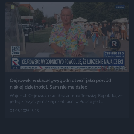
kładce, na której auto zawisło podwoziem.
Cejrowski wskazał „wygodnictwo” jako powód
niskiej dzietności. Sam nie ma dzieci
Wojciech Cejrowski ocenił na antenie Telewizji Republika, że
jedną z przyczyn niskiej dzietności w Polsce jest
„wygodnictwo” młodych ludzi, którzy wolą karierę, rozrywkę i
04.08.2026 15:23
psa niż obowiązki związane z wychowaniem dziecka.
Tygodnik "Do Rzeczy" opisuje jego słowa jako ostrą diagnozę,
natomiast portal "Jastrząb Post" zwraca uwagę, że sam
podróżnik nie ma potomstwa. Badania pokazują jednak, że