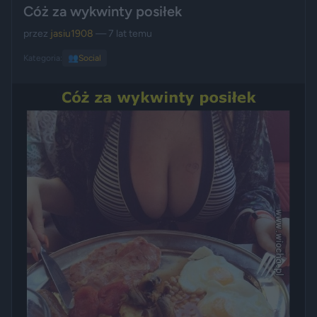
Cóż za wykwinty posiłek
przez
jasiu1908
— 7 lat temu
Kategoria:
👥
Social