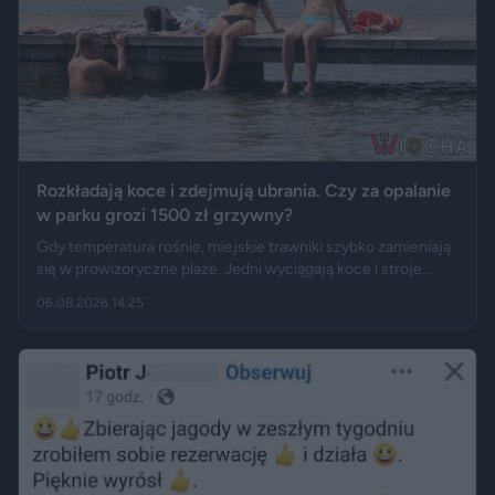
Rozkładają koce i zdejmują ubrania. Czy za opalanie
w parku grozi 1500 zł grzywny?
Gdy temperatura rośnie, miejskie trawniki szybko zamieniają
się w prowizoryczne plaże. Jedni wyciągają koce i stroje
kąpielowe, inni pytają, czy takie widoki w centrum miasta są
06.08.2026 14:25
legalne. Jak opisują Gazeta.pl i „Rzeczpospolita”, samo
opalanie się w miejscu publicznym zwykle nie jest
wykroczeniem. Granica może jednak zostać przekroczona
przez nagość, złamanie regulaminu parku albo zajęcie
trawnika, który nie został przeznaczony do rekreacji.