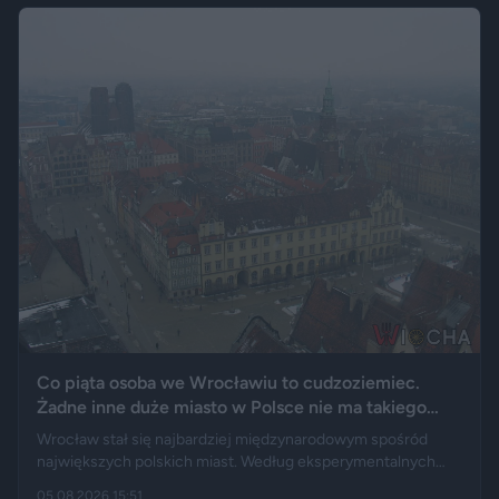
upamiętnić jego motoryzacyjną pasję.
Co piąta osoba we Wrocławiu to cudzoziemiec.
Żadne inne duże miasto w Polsce nie ma takiego
wyniku
Wrocław stał się najbardziej międzynarodowym spośród
największych polskich miast. Według eksperymentalnych
danych GUS cudzoziemcy stanowią 19,5 proc. osób
05.08.2026 15:51