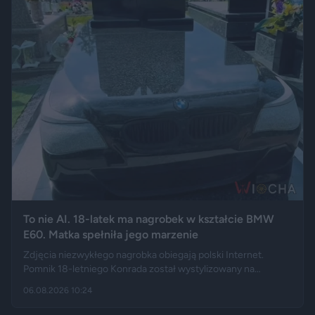
To nie AI. 18-latek ma nagrobek w kształcie BMW
E60. Matka spełniła jego marzenie
Zdjęcia niezwykłego nagrobka obiegają polski Internet.
Pomnik 18-letniego Konrada został wystylizowany na
samochód BMW E60 – ma charakterystyczny grill, reflektory,
06.08.2026 10:24
logo marki, a nawet elementy przypominające układ
wydechowy. W ten sposób matka zmarłego chciała