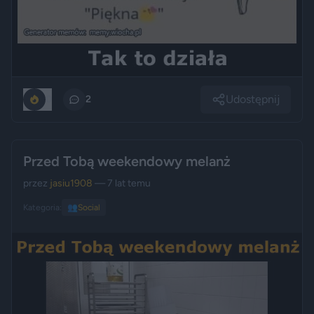
Udostępnij
0
2
Przed Tobą weekendowy melanż
przez
jasiu1908
— 7 lat temu
Kategoria:
👥
Social