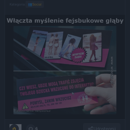
Kategoria:
👥
Social
Udostępnij
0
6