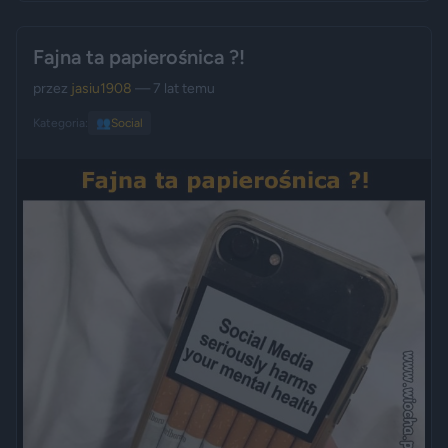
Fajna ta papierośnica ?!
przez
jasiu1908
— 7 lat temu
Kategoria:
👥
Social