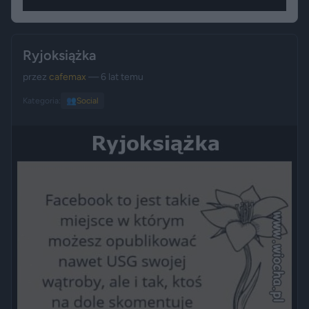
Ryjoksiążka
przez
cafemax
— 6 lat temu
Kategoria:
👥
Social