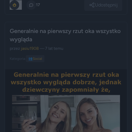
Udostępnij
0
17
Generalnie na pierwszy rzut oka wszystko
wygląda
przez
jasiu1908
— 7 lat temu
Kategoria:
👥
Social