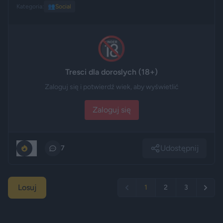
Kategoria:
👥
Social
🔞
Tresci dla doroslych (18+)
Zaloguj się i potwierdź wiek, aby wyświetlić
Zaloguj się
Udostępnij
0
7
Losuj
1
2
3