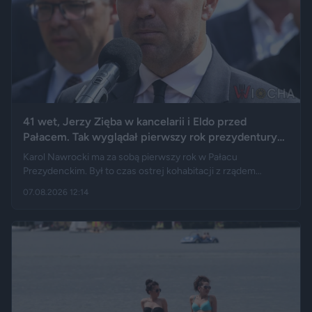
41 wet, Jerzy Zięba w kancelarii i Eldo przed
Pałacem. Tak wyglądał pierwszy rok prezydentury
Karola Nawrockiego
Karol Nawrocki ma za sobą pierwszy rok w Pałacu
Prezydenckim. Był to czas ostrej kohabitacji z rządem
Donalda Tuska, aż 41 wet i licznych sporów o ustawy. Nie
07.08.2026 12:14
brakowało też wydarzeń z zupełnie innej kategorii: w
kancelarii pojawił się Jerzy Zięba, a rocznicę zaprzysiężenia
uświetnił występ rapera, Eldo. Pierwszy rok prezydentury
podsumowują m.in. Fakt, Demagog, „Gazeta Wyborcza” i „Do
Rzeczy”.