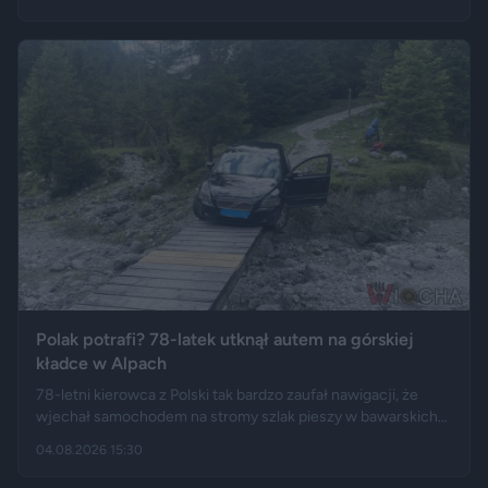
Polski długo po zakończeniu urlopu. Historię opisały m.in.
"Wyborcza", Bankier, a nagranie z finału tej podróży szybko
rozeszło się na portalu X.
Polak potrafi? 78-latek utknął autem na górskiej
kładce w Alpach
78-letni kierowca z Polski tak bardzo zaufał nawigacji, że
wjechał samochodem na stromy szlak pieszy w bawarskich
Alpach. Jego Volvo pokonało trasę, którą – zdaniem
04.08.2026 15:30
miejscowych służb – trudno byłoby przejechać nawet
ciągnikiem. Podróż zakończyła się dopiero na drewnianej