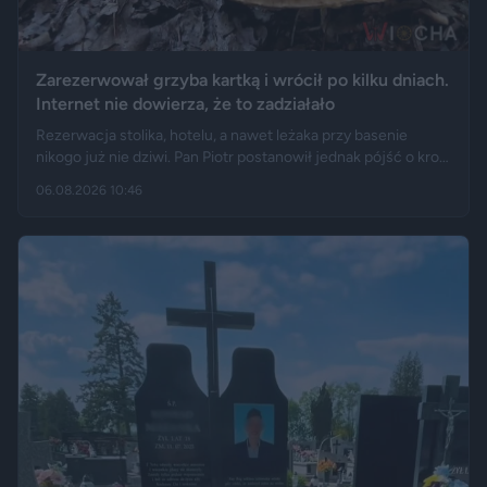
Zarezerwował grzyba kartką i wrócił po kilku dniach.
Internet nie dowierza, że to zadziałało
Rezerwacja stolika, hotelu, a nawet leżaka przy basenie
nikogo już nie dziwi. Pan Piotr postanowił jednak pójść o krok
dalej i „zarezerwował” grzyba rosnącego w lesie. Jak opisuje
06.08.2026 10:46
„Fakt”, po kilku dniach wrócił w to samo miejsce i odkrył, że
eksperyment zakończył się sukcesem.