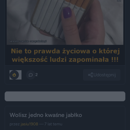
Udostępnij
0
2
Wolisz jedno kwaśne jabłko
przez
jasiu1908
— 7 lat temu