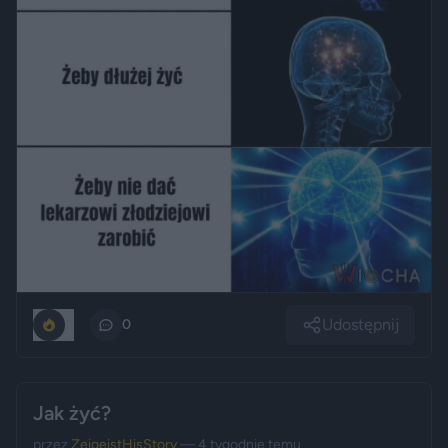
Udostępnij
0
0
Jak żyć?
przez
ZeigeistHisStory
— 4 tygodnie temu