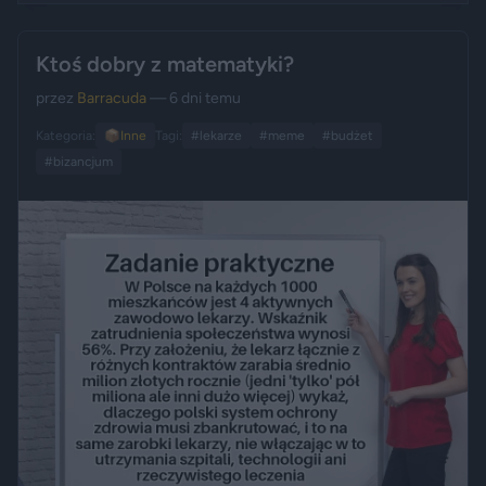
Ktoś dobry z matematyki?
przez
Barracuda
— 6 dni temu
Kategoria:
📦
Inne
Tagi:
#lekarze
#meme
#budżet
#bizancjum