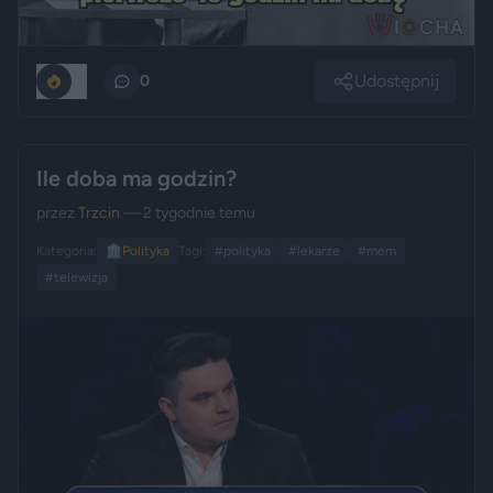
Udostępnij
21
0
Ile doba ma godzin?
przez
Trzcin
— 2 tygodnie temu
Kategoria:
🏛️
Polityka
Tagi:
#polityka
#lekarze
#mem
#telewizja