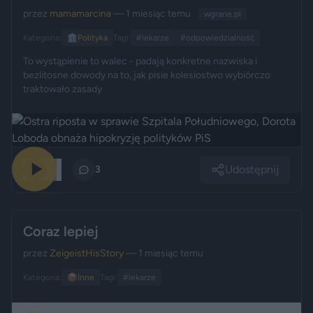
przez
mamamarcina
— 1 miesiąc temu
wgrane.pl
Kategoria:
🏛️
Polityka
Tagi:
#lekarze
#odpowiedzialność
To wystąpienie to walec - padają konkretne nazwiska i
bezlitosne dowody na to, jak pisie kolesiostwo wybiórczo
traktowało zasady
Udostępnij
174
3
Coraz lepiej
przez
ZeigeistHisStory
— 1 miesiąc temu
Kategoria:
📦
Inne
Tagi:
#lekarze