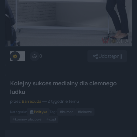
Udostępnij
62
0
Kolejny sukces medialny dla ciemnego
ludku
przez
Barracuda
— 2 tygodnie temu
Kategoria:
🏛️
Polityka
Tagi:
#humor
#lekarze
#kominy płacowe
#rząd