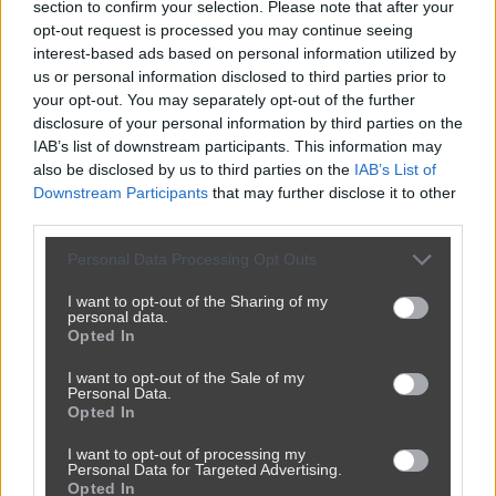
section to confirm your selection. Please note that after your
opt-out request is processed you may continue seeing
interest-based ads based on personal information utilized by
Udostępnij
274
31
us or personal information disclosed to third parties prior to
your opt-out. You may separately opt-out of the further
disclosure of your personal information by third parties on the
IAB’s list of downstream participants. This information may
Jest tu lekarz?
also be disclosed by us to third parties on the
IAB’s List of
Downstream Participants
that may further disclose it to other
przez
neo86
— 4 tygodnie temu
third parties.
Kategoria:
🏛️
Polityka
Tagi:
#lekarze
#nfz
Personal Data Processing Opt Outs
I want to opt-out of the Sharing of my
personal data.
Opted In
I want to opt-out of the Sale of my
Personal Data.
Opted In
I want to opt-out of processing my
Personal Data for Targeted Advertising.
Opted In