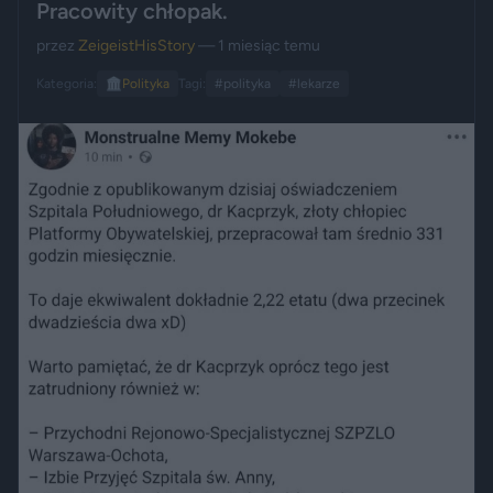
Pracowity chłopak.
przez
ZeigeistHisStory
— 1 miesiąc temu
Kategoria:
🏛️
Polityka
Tagi:
#polityka
#lekarze