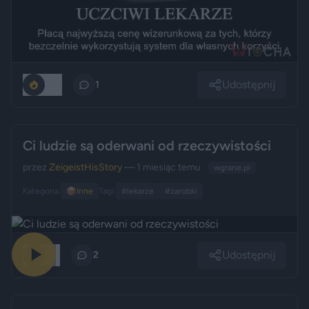
Udostępnij
224
1
Ci ludzie są oderwani od rzeczywistości
przez
ZeigeistHisStory
— 1 miesiąc temu
wgrane.pl
Kategoria:
📦
Inne
Tagi:
#lekarze
#zarobki
Udostępnij
217
2