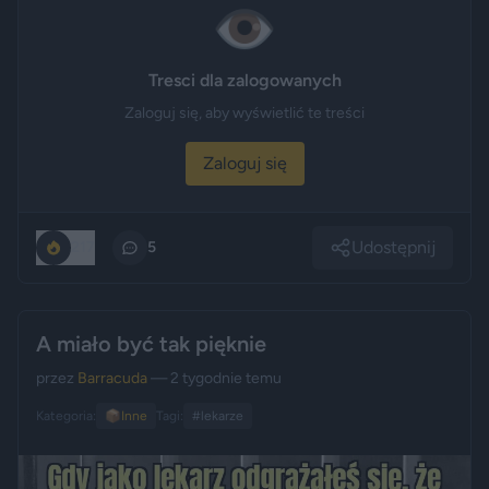
👁️
Tresci dla zalogowanych
Zaloguj się, aby wyświetlić te treści
Zaloguj się
Udostępnij
217
5
A miało być tak pięknie
przez
Barracuda
— 2 tygodnie temu
Kategoria:
📦
Inne
Tagi:
#lekarze