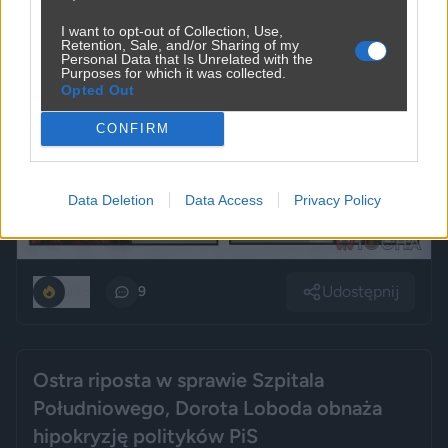
I want to opt-out of Collection, Use,
Retention, Sale, and/or Sharing of my
Personal Data that Is Unrelated with the
Purposes for which it was collected.
Opted Out
CONFIRM
Data Deletion
Data Access
Privacy Policy
Udostępnij
285
9
Ostra riposta w sprawie Szpitala
Południowego, Dorota Loboda obnaża
hipokryzję polityków PiS