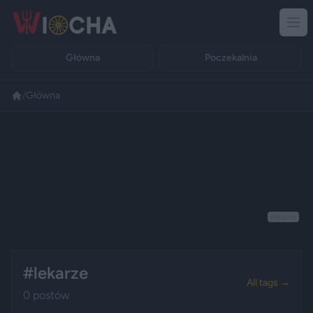
Główna
Poczekalnia
/
Główna
Reklama
#lekarze
All tags →
0 postów