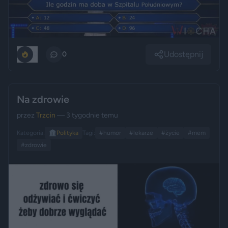
Udostępnij
0
0
Na zdrowie
przez
Trzcin
— 3 tygodnie temu
Kategoria:
🏛️
Polityka
Tagi:
#humor
#lekarze
#życie
#mem
#zdrowie