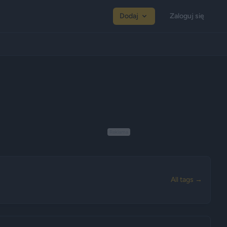
Dodaj
Zaloguj się
Reklama
All tags →