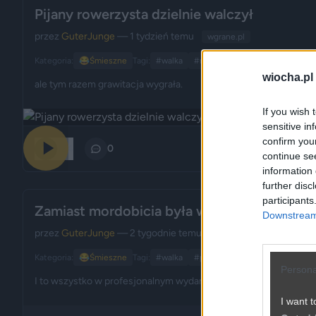
Pijany rowerzysta dzielnie walczył
przez
GuterJunge
— 1 tydzień temu
wgrane.pl
Kategoria:
😂
Śmieszne
Tagi:
#walka
#rowerzysta
#pijany
#graw
wiocha.pl
ale tym razem grawitacja wygrała.
If you wish 
sensitive in
confirm you
124
0
continue se
information 
further disc
participants
Zamiast mordobicia była walka na PODUSZ
Downstream 
przez
GuterJunge
— 2 tygodnie temu
wgrane.pl
Kategoria:
😂
Śmieszne
Tagi:
#walka
#poduszki
Persona
I to wszystko w profesjonalnym wydaniu.
I want t