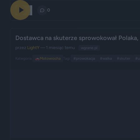
153
0
Dostawca na skuterze sprowokował Polaka, 
przez
LightY
— 1 miesiąc temu
wgrane.pl
Kategoria:
🚗
Motowiocha
Tagi:
#prowokacja
#walka
#skuter
#u