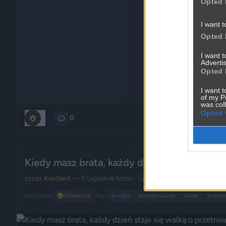
Opted 
I want t
Opted 
I want 
Advertis
Opted 
I want t
of my P
was col
Opted 
0
0
Kiedy masz brata, każdy dzień staje się wal
przez
Kordiant
— 2 tygodnie temu
wgrane.pl
Kategoria:
😂
Śmieszne
Tagi:
#walka
#przetrwanie
#brat
#siost