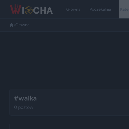
Główna
Poczekalnia
Kate
/
Główna
#walka
0 postów