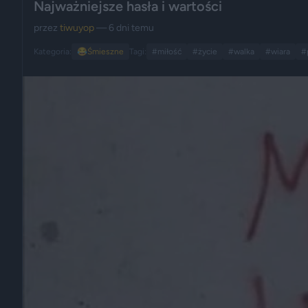
Najważniejsze hasła i wartości
przez
tiwuyop
— 6 dni temu
Kategoria:
😂
Śmieszne
Tagi:
#miłość
#życie
#walka
#wiara
#