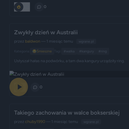
150
0
Zwykły dzień w Australii
przez
baldwon
— 1 miesiąc temu
wgrane.pl
Kategoria:
😂
Śmieszne
Tagi:
#walka
#kangury
#ring
Usłyszał hałas na podwórku, a tam dwa kangury urządziły ring.
0
0
Takiego zachowania w walce bokserskiej
przez
chuby1990
— 1 miesiąc temu
wgrane.pl