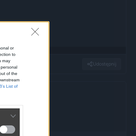
sonal or
ection to
ou may
Udostępnij
 personal
out of the
 downstream
B’s List of