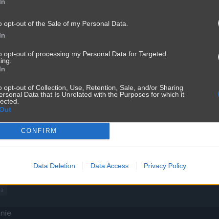
In
👁️
o opt-out of the Sale of my Personal Data.
In
Tresci dla zalogowanych
to opt-out of processing my Personal Data for Targeted
Zaloguj się, aby wyświetlić te treści
ing.
In
Zaloguj się
o opt-out of Collection, Use, Retention, Sale, and/or Sharing
ersonal Data that Is Unrelated with the Purposes for which it
lected.
Out
CONFIRM
ką o przetrwanie
Data Deletion
Data Access
Privacy Policy
ra