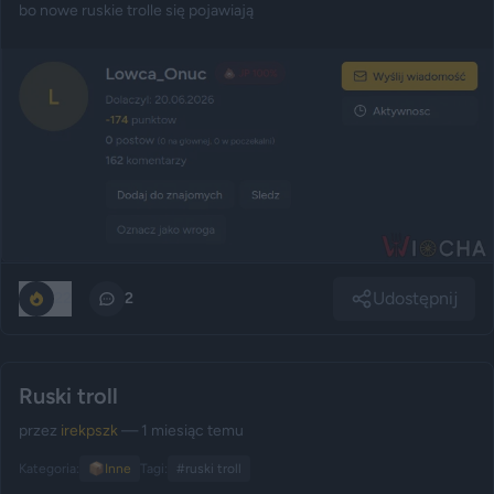
bo nowe ruskie trolle się pojawiają
Udostępnij
22
2
Ruski troll
przez
irekpszk
— 1 miesiąc temu
Kategoria:
📦
Inne
Tagi:
#ruski troll