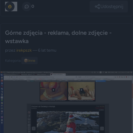
Udostępnij
0
0
Górne zdjęcia - reklama, dolne zdjęcie -
wstawka
przez
irekpszk
— 6 lat temu
Kategoria:
📦
Inne