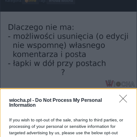
Kategoria:
📦
Inne
Tagi:
#nowa wiocha
Udostępnij
73
5
wiocha.pl -
Do Not Process My Personal
Information
If you wish to opt-out of the sale, sharing to third parties, or
Dlaczego
processing of your personal or sensitive information for
targeted advertising by us, please use the below opt-out
przez
irekpszk
— 1 miesiąc temu