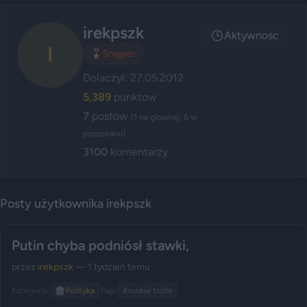
irekpszk
Aktywnosc
I
🎖️
Snajper
Dolaczyl: 27.05.2012
5,389
punktow
7
postow
(1 na glownej, 6 w
poczekalni)
3100
komentarzy
Posty użytkownika irekpszk
Putin chyba podniósł stawki,
przez
irekpszk
— 1 tydzień temu
Kategoria:
🏛️
Polityka
Tagi:
#ruskie trolle