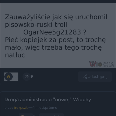
Udostępnij
162
9
Droga administracjo "nowej" Wiochy
przez
irekpszk
— 1 miesiąc temu