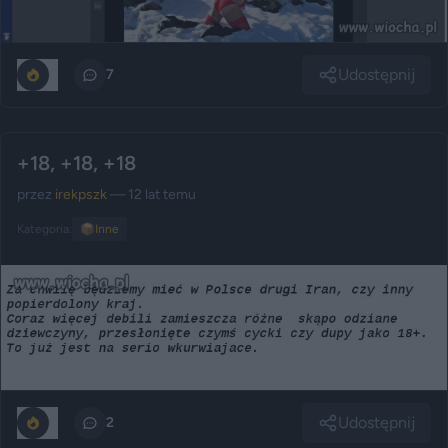
Udostępnij
0
7
+18, +18, +18
przez
irekpszk
— 12 lat temu
Kategoria:
📦
Inne
Udostępnij
0
2