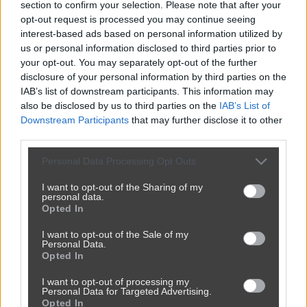
section to confirm your selection. Please note that after your
opt-out request is processed you may continue seeing
Kategoria:
📦
Inne
interest-based ads based on personal information utilized by
us or personal information disclosed to third parties prior to
your opt-out. You may separately opt-out of the further
disclosure of your personal information by third parties on the
IAB’s list of downstream participants. This information may
also be disclosed by us to third parties on the
IAB’s List of
Udostępnij
0
0
Downstream Participants
that may further disclose it to other
third parties.
Personal Data Processing Opt Outs
Widzę, że de**lizm
I want to opt-out of the Sharing of my
personal data.
przez
irekpszk
— 2 lata temu
Opted In
Kategoria:
📦
Inne
I want to opt-out of the Sale of my
Personal Data.
Opted In
I want to opt-out of processing my
Personal Data for Targeted Advertising.
Opted In