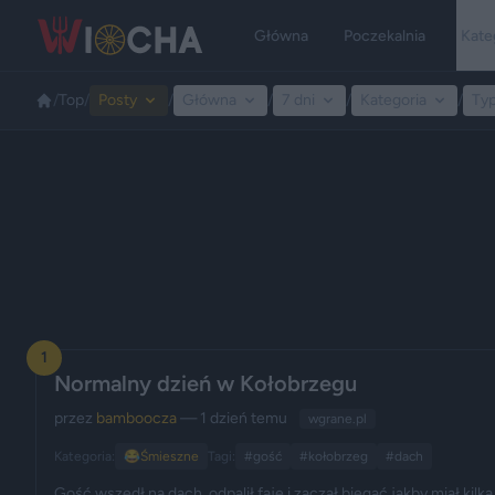
Główna
Poczekalnia
Kate
/
Top
/
Posty
/
Główna
/
7 dni
/
Kategoria
/
Ty
1
Normalny dzień w Kołobrzegu
przez
bamboocza
— 1 dzień temu
wgrane.pl
Kategoria:
😂
Śmieszne
Tagi:
#gość
#kołobrzeg
#dach
Gość wszedł na dach, odpalił faje i zaczął biegać jakby miał kilka