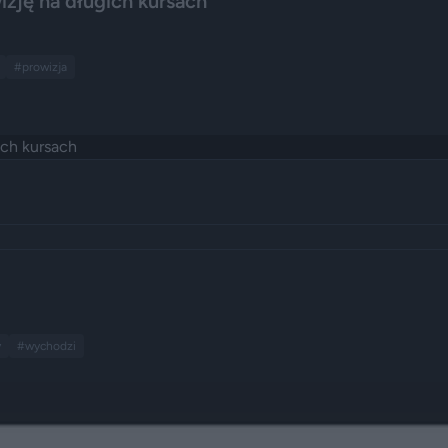
izję na długich kursach
#prowizja
y
#wychodzi