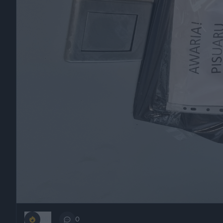
361
0