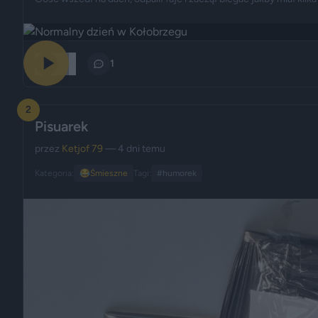
406
1
2
Pisuarek
przez
Ketjof 79
— 4 dni temu
Kategoria:
😂
Śmieszne
Tagi:
#humorek