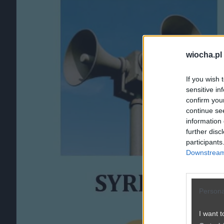
wiocha.pl
If you wish 
sensitive in
confirm you
continue se
information 
further disc
participants
Downstream 
Persona
I want t