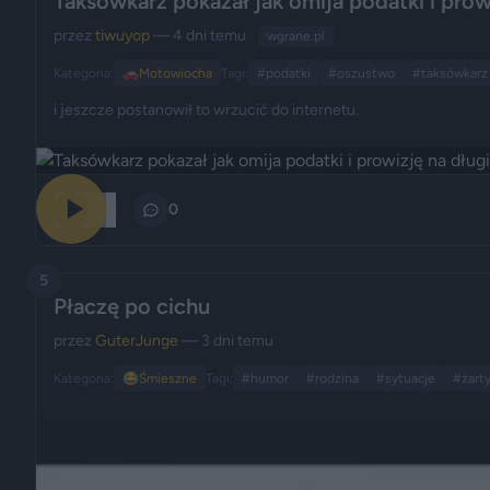
Taksówkarz pokazał jak omija podatki i prow
przez
tiwuyop
— 4 dni temu
wgrane.pl
Kategoria:
🚗
Motowiocha
Tagi:
#podatki
#oszustwo
#taksówkarz
i jeszcze postanowił to wrzucić do internetu.
302
0
5
Płaczę po cichu
przez
GuterJunge
— 3 dni temu
Kategoria:
😂
Śmieszne
Tagi:
#humor
#rodzina
#sytuacje
#żart