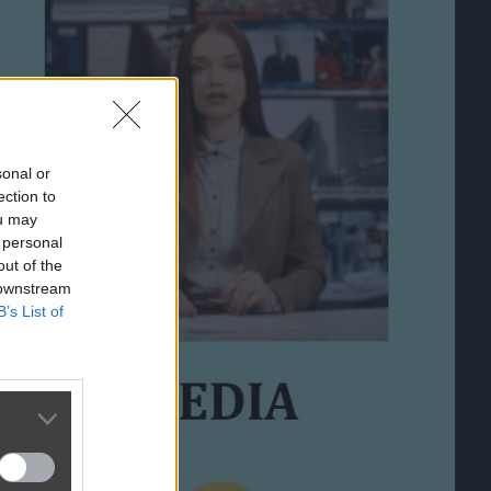
sonal or
ection to
ou may
 personal
out of the
 downstream
B’s List of