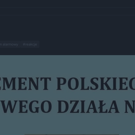
m alarmowy
#reakcje