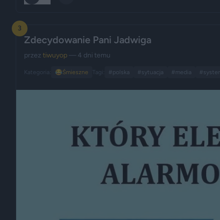
3
Zdecydowanie Pani Jadwiga
przez
tiwuyop
— 4 dni temu
Kategoria:
😂
Śmieszne
Tagi:
#polska
#sytuacja
#media
#syste